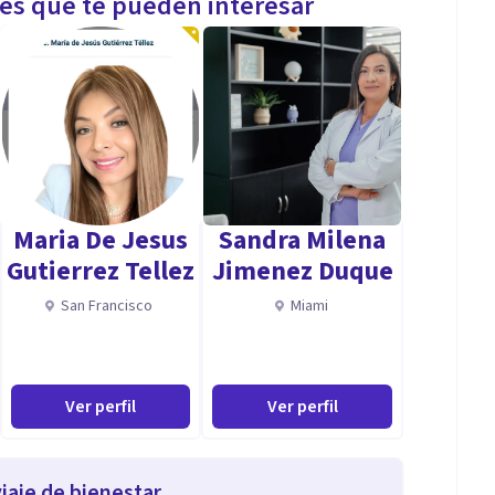
les que te pueden interesar
Maria De Jesus
Sandra Milena
Gutierrez Tellez
Jimenez Duque
San Francisco
Miami
Ver perfil
Ver perfil
iaje de bienestar