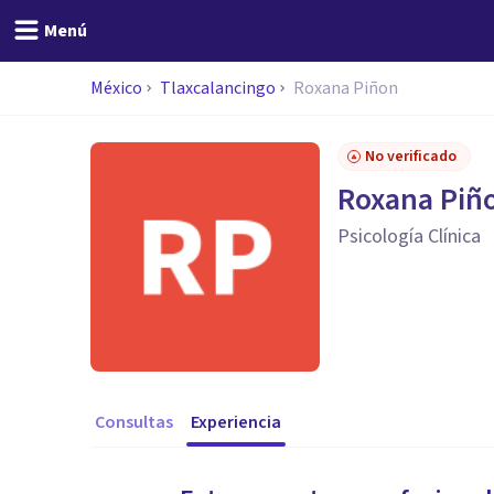
Menú
México
Tlaxcalancingo
Roxana Piñon
No verificado
Roxana Piñ
Psicología Clínica
Consultas
Experiencia