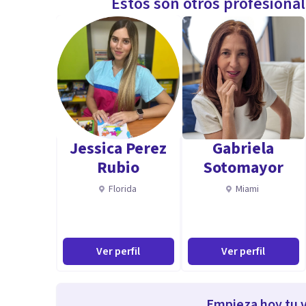
Estos son otros profesiona
Jessica Perez
Gabriela
Rubio
Sotomayor
Florida
Miami
Ver perfil
Ver perfil
Empieza hoy tu v