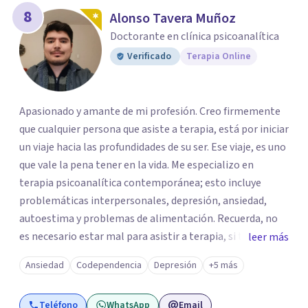
8
Alonso Tavera Muñoz
Doctorante en clínica psicoanalítica
Verificado
Terapia Online
Apasionado y amante de mi profesión. Creo firmemente
que cualquier persona que asiste a terapia, está por iniciar
un viaje hacia las profundidades de su ser. Ese viaje, es uno
que vale la pena tener en la vida. Me especializo en
terapia psicoanalítica contemporánea; esto incluye
problemáticas interpersonales, depresión, ansiedad,
autoestima y problemas de alimentación. Recuerda, no
es necesario estar mal para asistir a terapia, si tienes una
leer más
duda sobre tu vida o sobre como te sientes, basta para
Ansiedad
Codependencia
Depresión
+5 más
empezar un viaje invaluable. ¡No dudes en contactarme
para agendar tu primera cita, con gusto te acompañaré
Teléfono
WhatsApp
Email