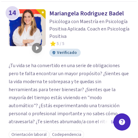
14
Mariangela Rodriguez Badel
Psicóloga con Maestría en Psicología
Positiva Aplicada. Coach en Psicología
Positiva
5
/ 5
Verificado
¿Tu vida se ha convertido en una serie de obligaciones
pero te falta encontrar un mayor propósito? ¿Sientes que
la vida moderna te sobrepasa y te quedas sin
herramientas para tener bienestar? ¿Sientes que la
mayoría del tiempo estás viviendo en "modo
automático"? ¿Estás experimentando una transición
personal o profesional importante y no sabes cómo
atravesarla? ¿Te sientes abrumado/a con el ritmo de tu
leer más
día a día y te preguntas si hay una mejor manera de vivir?
Orientación laboral
Codependencia
¿Aunque no estás deprimido/a sientes que te gustaría