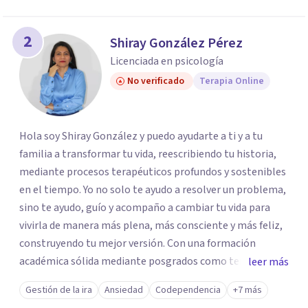
2
Shiray González Pérez
Licenciada en psicología
No verificado
Terapia Online
Hola soy Shiray González y puedo ayudarte a ti y a tu
familia a transformar tu vida, reescribiendo tu historia,
mediante procesos terapéuticos profundos y sostenibles
en el tiempo. Yo no solo te ayudo a resolver un problema,
sino te ayudo, guío y acompaño a cambiar tu vida para
vivirla de manera más plena, más consciente y más feliz,
construyendo tu mejor versión. Con una formación
académica sólida mediante posgrados como terapeuta
leer más
breve, familiar e infantil, así como con respaldo
Gestión de la ira
Ansiedad
Codependencia
+7 más
profesional y experiencia clínica de más de 26 años y