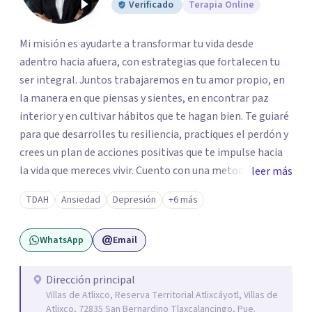
Verificado
Terapia Online
los profesionales que más se ajustan a tus
necesidades.
Mi misión es ayudarte a transformar tu vida desde
Responder cuestionario
adentro hacia afuera, con estrategias que fortalecen tu
ser integral. Juntos trabajaremos en tu amor propio, en
la manera en que piensas y sientes, en encontrar paz
interior y en cultivar hábitos que te hagan bien. Te guiaré
para que desarrolles tu resiliencia, practiques el perdón y
crees un plan de acciones positivas que te impulse hacia
la vida que mereces vivir. Cuento con una metodología
leer más
propia emocional, creada y perfeccionada a lo largo de
TDAH
Ansiedad
Depresión
+6 más
nueve años de trabajo, que ha ayudado a muchos
pacientes a sanar, reencontrarse consigo mismos y
WhatsApp
Email
construir un bienestar duradero. Te ayudo a desarrollar la
Resiliencia , practicar el perdón en tu vida y a realizar un
plan de acciones positivas en tu vida. Estudié Psicología
Dirección principal
Villas de Atlixco, Reserva Territorial Atlixcáyotl, Villas de
en el Instituto de Estudios Superiores de Tamulipas.
Atlixco, 72835 San Bernardino Tlaxcalancingo, Pue.