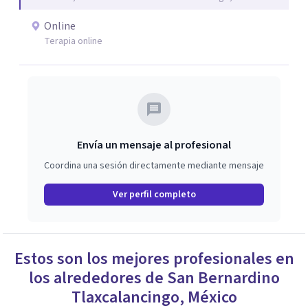
Actualmente soy escritora de Amazon internacional,
Coach en PNL, Master en Mindfulness y certificada en Ho
Online
´ponopono y con Maestria en educacion.
Terapia online
Envía un mensaje al profesional
Coordina una sesión directamente mediante mensaje
Ver perfil completo
Estos son los mejores profesionales en
los alrededores de
San Bernardino
Tlaxcalancingo
,
México