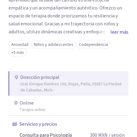
aprendido que la base del cambio es una escucha
empática y un acompañamiento auténtico. ​Ofrezco un
espacio de terapia donde priorizamos tu resiliencia y
salud emocional. Gracias a mi trayectoria con niños y
adultos, utilizo dinámicas creativas y enfoques adaptados
leer más
a tus necesidades específicas. Estoy aquí para escucharte
Ansiedad
Niños y adolescentes
Codependencia
y brindarte las herramientas necesarias para fortalecer
+5 más
tu paz mental.
Dirección principal
Gral. Enrique Ramírez 102, Rojas, Peña, 59387 La Piedad
de Cabadas, Mich.
Online
Terapia online
Servicios y precios
Consulta para Psicología
300
MXN
/ sesión