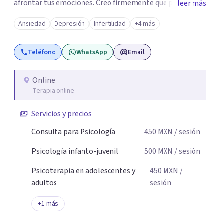
afrontar tus emociones. Creo firmemente que pedir ayuda
leer más
psicológica no significa tener todas las respuestas, sino
Ansiedad
Depresión
Infertilidad
+4 más
permitirse contar con un espacio para detenerse,
comprender lo que sucede y comenzar a construir nuevas
Teléfono
WhatsApp
Email
formas de afrontar aquello que nos está generando
malestar. Será un gusto acompañarte en este proceso.
Online
Terapia online
Servicios y precios
Consulta para Psicología
450
MXN
/ sesión
Psicología infanto-juvenil
500
MXN
/ sesión
Psicoterapia en adolescentes y
450
MXN
/
adultos
sesión
+
1
más