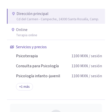
personal te acompaño en el proceso con empatía
auténtica y comunicación clara y directa para darte
Dirección principal
seguridad emocional y una dirección firme de tu proceso
Cd del Carmen - Campeche, 24300 Santa Rosalía, Camp.
de cambio.
Online
Terapia online
Servicios y precios
Psicoterapia
1100
MXN
/ sesión
Consulta para Psicología
1100
MXN
/ sesión
Psicología infanto-juvenil
1100
MXN
/ sesión
+
1
más