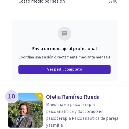
Costo medio por sesión
$700
domarse, tú tienes la capacidad de decidir cómo vivir una
experiencia ¿Cómo es ser tú?
Envía un mensaje al profesional
Coordina una sesión directamente mediante mensaje
Ver perfil completo
10
Ofelia Ramírez Rueda
Maestría en psicoterapia
psicoanalítica y doctorado en
psicoterapia Psicoanalítica de pareja
y familia.