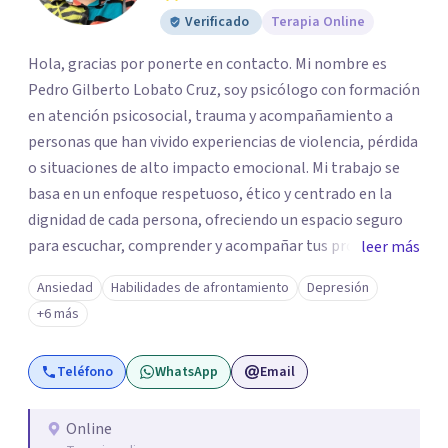
Verificado
Terapia Online
Hola, gracias por ponerte en contacto. Mi nombre es
Pedro Gilberto Lobato Cruz, soy psicólogo con formación
en atención psicosocial, trauma y acompañamiento a
personas que han vivido experiencias de violencia, pérdida
o situaciones de alto impacto emocional. Mi trabajo se
basa en un enfoque respetuoso, ético y centrado en la
dignidad de cada persona, ofreciendo un espacio seguro
para escuchar, comprender y acompañar tus procesos
leer más
emocionales a tu propio ritmo. Creo firmemente en la
Ansiedad
Habilidades de afrontamiento
Depresión
importancia de construir juntos herramientas que
+6 más
fortalezcan el bienestar, la autonomía y el sentido de
vida. Será un gusto acompañarte en este proceso. Quedo
Teléfono
WhatsApp
Email
atento para resolver cualquier duda y acordar una cita. Un
abrazo, Pedro Gilberto Lobato Cruz Psicólogo
Online