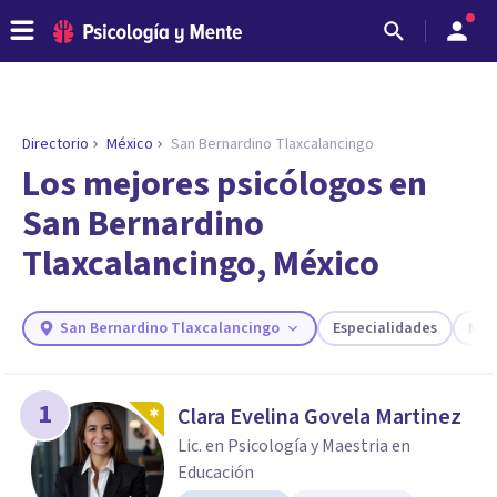
Directorio
México
San Bernardino Tlaxcalancingo
Los mejores psicólogos en
San Bernardino
Tlaxcalancingo, México
San Bernardino Tlaxcalancingo
Especialidades
Más 
ENCONTRAR MI TERAPEUTA
1
Clara Evelina Govela Martinez
¿Necesitas ayuda para encontrar el
psicólogo adecuado?
Lic. en Psicología y Maestria en
Educación
Responde a unas breves preguntas y te ofreceremos