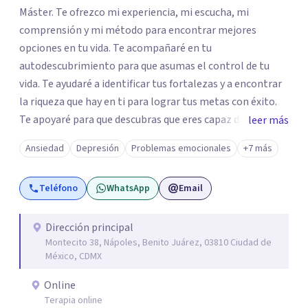
Máster. Te ofrezco mi experiencia, mi escucha, mi
comprensión y mi método para encontrar mejores
opciones en tu vida. Te acompañaré en tu
autodescubrimiento para que asumas el control de tu
vida. Te ayudaré a identificar tus fortalezas y a encontrar
la riqueza que hay en ti para lograr tus metas con éxito.
Te apoyaré para que descubras que eres capaz de
leer más
convertir los problemas en oportunidades Tú tienes
Ansiedad
Depresión
Problemas emocionales
+7 más
derecho a vivir con bienestar, sin culpas, sin
remordimientos y en plenitud. Con amor propio todo es
Teléfono
WhatsApp
Email
posible. En el viaje de tu vida. ¿Te das cuenta que tienes
fortalezas que te han llevado a alcanzar metas y
objetivos pero también hay momentos en los que has
Dirección principal
Montecito 38, Nápoles, Benito Juárez, 03810 Ciudad de
experimentado situaciones que no te favorecen y te
México, CDMX
gustaría que fueran diferentes? Pedir ayuda es el primer
paso para encontrar soluciones.
Online
Terapia online