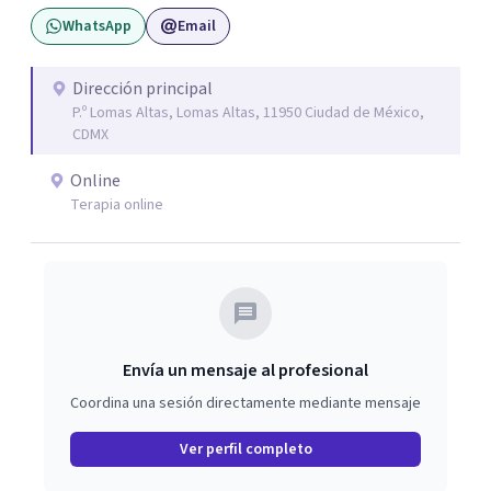
combina la Psicología Existencial, la Logoterapia, el
WhatsApp
Email
Análisis Conductual y la Terapia Dialéctico Conductual.
Este enfoque me permite acompañar de manera efectiva
a personas que atraviesan ansiedad persistente, estados
Dirección principal
P.º Lomas Altas, Lomas Altas, 11950 Ciudad de México,
depresivos, agotamiento emocional, pensamientos
CDMX
negativos recurrentes o dificultades para regular sus
emociones, integrando herramientas basadas en
Online
evidencia con una comprensión profunda de la historia y
Terapia online
el contexto de cada persona.
Envía un mensaje al profesional
Coordina una sesión directamente mediante mensaje
Ver perfil completo