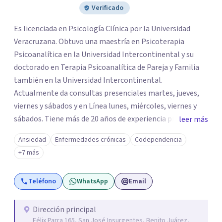
Verificado
Es licenciada en Psicología Clínica por la Universidad
Veracruzana. Obtuvo una maestría en Psicoterapia
Psicoanalítica en la Universidad Intercontinental y su
doctorado en Terapia Psicoanalítica de Pareja y Familia
también en la Universidad Intercontinental.
Actualmente da consultas presenciales martes, jueves,
viernes y sábados y en Línea lunes, miércoles, viernes y
sábados. Tiene más de 20 años de experiencia profesional
leer más
como psicoterapeuta. Inició el trabajo en línea hace 16
Ansiedad
Enfermedades crónicas
Codependencia
años, con pacientes que por motivos de trabajo o
+7 más
estudios viven en el extranjero o aquellos que viven en el
interior de la república. Actualmente, la experiencia de la
Teléfono
WhatsApp
Email
pandemia permitió que los pacientes locales
experimentaran la experiencia de la psicoterapia en
línea, la cual ha demostrado su efectividad.
Dirección principal
Félix Parra 165, San José Insurgentes, Benito Juárez,