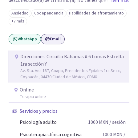
desconectado(a) de ti mismo(a). No tienes que enfrentar
leer más
este proceso en soledad. Te ofrezco un espacio seguro,
Ansiedad
Codependencia
Habilidades de afrontamiento
libre de juicios y basado en la empatía, el respeto y la
+7 más
confidencialidad, donde juntos comprenderemos qué está
ocurriendo y trabajaremos con herramientas respaldadas
WhatsApp
Email
por la evidencia para ayudarte a recuperar tu bienestar.
Acompaño a adolescentes (desde los 17 años), adultos y
parejas que desean superar la ansiedad, la depresión, el
Direcciones: Circuito Bahamas # 6 Lomas Estrella
1ra sección Y
estrés, los duelos, fortalecer su autoestima, establecer
Av. Sta. Ana 187, Coapa, Presidentes Ejidales 1ra Secc,
límites saludables, mejorar sus relaciones y afrontar los
Coyoacán, 04470 Ciudad de México, CDMX
desafíos de la vida con mayor seguridad y equilibrio. Será
un privilegio acompañarte en este camino hacia una vida
Online
con mayor bienestar y tranquilidad.
Terapia online
Servicios y precios
Psicología adulto
1000
MXN
/ sesión
Psicoterapia clínica cognitiva
1000
MXN
/