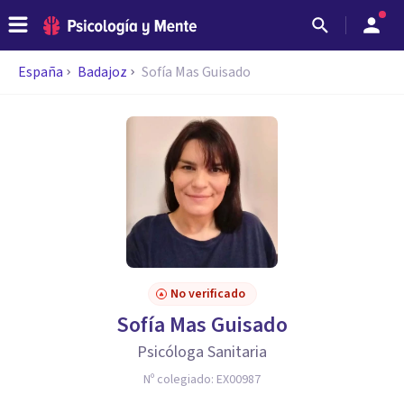
España
Badajoz
Sofía Mas Guisado
No verificado
Sofía Mas Guisado
Psicóloga Sanitaria
Nº colegiado:
EX00987