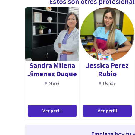
Estos son otros profesiona
Sandra Milena
Jessica Perez
Jimenez Duque
Rubio
Miami
Florida
Ver perfil
Ver perfil
Empieza hoy tu v