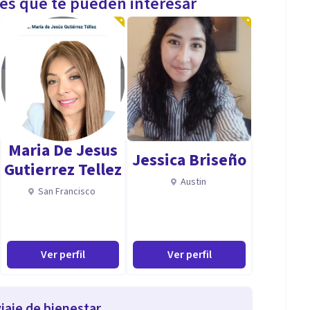
les que te pueden interesar
Maria De Jesus
Jessica Briseño
Gutierrez Tellez
Austin
San Francisco
Ver perfil
Ver perfil
iaje de bienestar