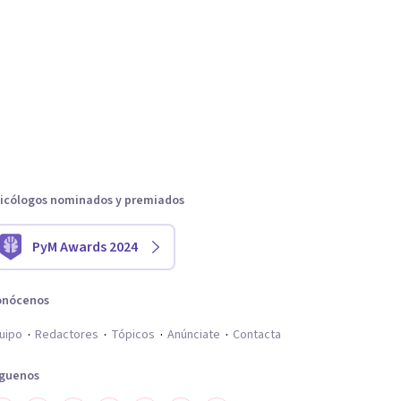
icólogos nominados y premiados
PyM Awards 2024
onócenos
uipo
Redactores
Tópicos
Anúnciate
Contacta
íguenos