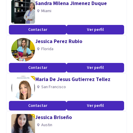
Sandra Milena Jimenez Duque
Miami
Contactar
Ver perfil
Jessica Perez Rubio
Florida
Contactar
Ver perfil
Maria De Jesus Gutierrez Tellez
San Francisco
Contactar
Ver perfil
Jessica Briseño
Austin