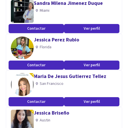
Sandra Milena Jimenez Duque
ATENCIÓN ONLINE
Miami
Especialidad
Contactar
Ver perfil
Escucha atenta y activa, desde la comprensión y empatía.
Jessica Perez Rubio
Acompañamiento y orientación.
Florida
Aptitudes
Atención online
Contactar
Ver perfil
Terapia Individual, de Parejas y Familias. Terapia vincular .
Maria De Jesus Gutierrez Tellez
San Francisco
Contactar
Ver perfil
Jessica Briseño
Austin