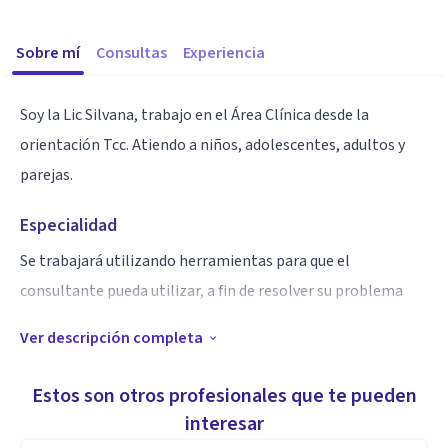
Sobre mí
Consultas
Experiencia
Soy la Lic Silvana, trabajo en el Área Clínica desde la
orientación Tcc. Atiendo a niños, adolescentes, adultos y
parejas.
Especialidad
Se trabajará utilizando herramientas para que el
consultante pueda utilizar, a fin de resolver su problema
Ver descripción completa
Aptitudes
El trabajo terapéutico está orientado a los objetivos que
Estos son otros profesionales que te pueden
desea lograr el consultante.
interesar