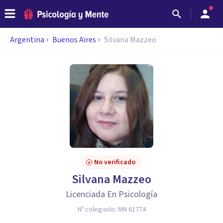
Argentina
Buenos Aires
Silvana Mazzeo
No verificado
Silvana Mazzeo
Licenciada En Psicología
Nº colegiado:
MN 61774