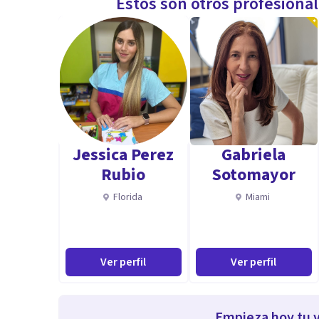
Estos son otros profesiona
Jessica Perez
Gabriela
Rubio
Sotomayor
Florida
Miami
Ver perfil
Ver perfil
Empieza hoy tu v