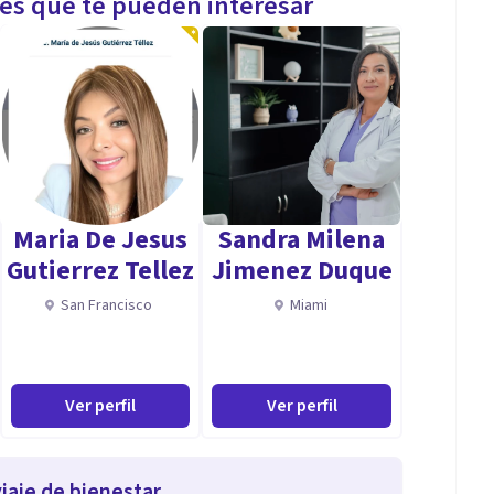
les que te pueden interesar
Maria De Jesus
Sandra Milena
Gutierrez Tellez
Jimenez Duque
San Francisco
Miami
Ver perfil
Ver perfil
iaje de bienestar