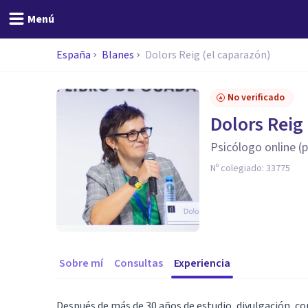
Menú
España
Blanes
Dolors Reig (el caparazón)
No verificado
Dolors Reig
Psicólogo online (p
Nº colegiado:
33775
Sobre mí
Consultas
Experiencia
Después de más de 30 años de estudio, divulgación, con