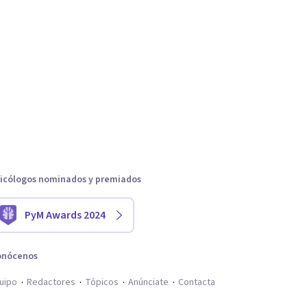
icólogos nominados y premiados
PyM Awards 2024
onócenos
uipo
Redactores
Tópicos
Anúnciate
Contacta