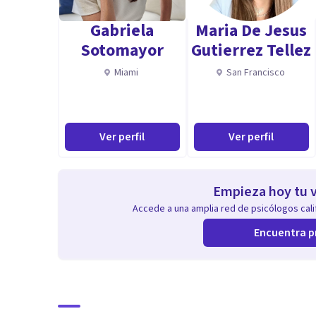
Trabajo en Blanes, Girona, en sesiones presenciales.
Gabriela
Maria De Jesus
efectividad de este tipo de aproximación, desde la seg
Sotomayor
Gutierrez Tellez
Aptitudes
Miami
San Francisco
Empatía, experiencia (vital y profesional).
Ver perfil
Ver perfil
Creo que la conexión entre paciente y terapeuta es ese
Empieza hoy tu v
Accede a una amplia red de psicólogos calif
Encuentra p