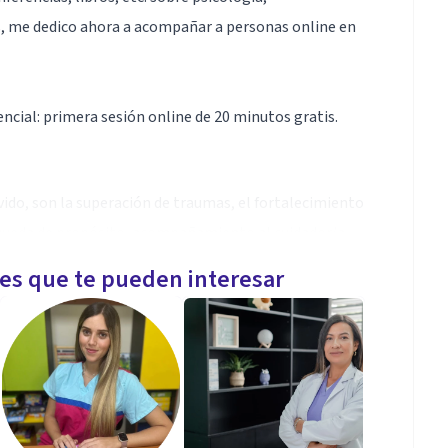
, me dedico ahora a acompañar a personas online en
ncial: primera sesión online de 20 minutos gratis.
ivido, son la superación de traumas, el fortalecimiento
squeda de propósito, acompañamiento al cuidador/a,
 ansiedad, depresión, estrés, insomnio, etc.
les que te pueden interesar
ivo, desde un marco humanista pero aplicando desde
icología basada en la evidencia, tercera generación,
ciones, recursos cognitivos, mi objetivo es el
cas puede aumentarlo, trabajo con ellas.