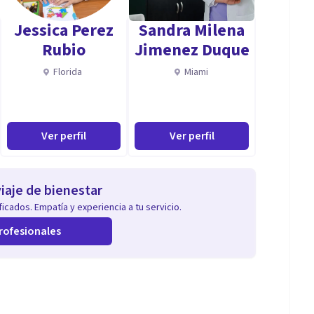
 También trabajo online y creo firmemente en la
Jessica Perez
Sandra Milena
uridad del hogar del paciente.
Rubio
Jimenez Duque
Florida
Miami
Ver perfil
Ver perfil
ncial: primera sesión online de 20 minutos gratis.
iaje de bienestar
icados. Empatía y experiencia a tu servicio.
rofesionales