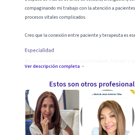
compaginando mi trabajo con la atención a pacientes
procesos vitales complicados.
Creo que la conexión entre paciente y terapeuta es ese
Especialidad
Mis especialidades, gracias a lo estudiado, tratado y v
Ver descripción completa
emocional, alivio del dolor, bienestar emocional, bú
todo ello asociado a las manifestaciones más comunes:
Estos son otros profesiona
Trabajo desde un punto de vista ecléctico - integrat
ejercicios gestálticos basados en la metáfora hasta ps
etc. caso de ser necesario. EMDR, psicodrama, constela
bienestar y si considero que cualquiera de estas técni