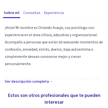
Sobre mí
Consultas
Experiencia
¡Hola! Mi nombre es Orlando Araujo, soy psicólogo con
experiencia en el área clínica, educativa y organizacional.
Acompaño a personas que están atravesando momentos de
confusión, ansiedad, estrés, duelos, baja autoestima o
simplemente desean conocerse mejor y crecer
personalmente.
Mi enfoque es cálido, cercano y profesional. Trabajo desde
Ver descripción completa
una mirada integradora, adaptando las estrategias a las
necesidades particulares de cada paciente. Creo firmemente
Estos son otros profesionales que te pueden
en el poder de la palabra, la escucha activa y el
interesar
acompañamiento empático como herramientas para