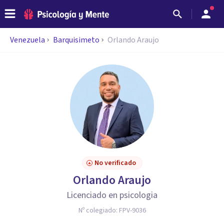
Venezuela
Barquisimeto
Orlando Araujo
No verificado
Orlando Araujo
Licenciado en psicologia
Nº colegiado:
FPV-9036