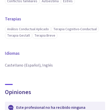
Conflictos familiares
Autoestima
Estrés
con Canva y redes sociales. Mi experiencia en áreas clínica,
educativa y organizacional me permite tener una visión
Terapias
integral del ser humano.
Análisis Conductual Aplicado
Terapia Cognitivo-Conductual
Soy una persona comprometida, ética, sensible y en
Terapia Gestalt
Terapia Breve
constante formación, con vocación genuina por acompañar
procesos de transformación y bienestar emocional.
Idiomas
Castellano (Español), Inglés
Opiniones
Este profesional no ha recibido ninguna