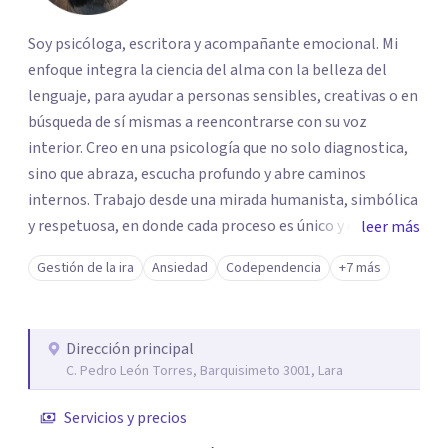
Soy psicóloga, escritora y acompañante emocional. Mi
enfoque integra la ciencia del alma con la belleza del
lenguaje, para ayudar a personas sensibles, creativas o en
búsqueda de sí mismas a reencontrarse con su voz
interior. Creo en una psicología que no solo diagnostica,
sino que abraza, escucha profundo y abre caminos
internos. Trabajo desde una mirada humanista, simbólica
y respetuosa, en donde cada proceso es único y cada
leer más
emoción merece espacio. Mis sesiones son un espacio
Gestión de la ira
Ansiedad
Codependencia
+7 más
íntimo y seguro donde puedes hablar sin juicios, sentirte
sin máscaras y reconectar con tu mundo interno para
tomar decisiones más conscientes y amorosas contigo.
Dirección principal
C. Pedro León Torres, Barquisimeto 3001, Lara
Servicios y precios