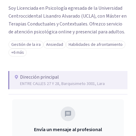
los profesionales que más se ajustan a tus
Soy Licenciada en Psicología egresada de la Universidad
necesidades.
Centroccidental Lisandro Alvarado (UCLA), con Máster en
Responder cuestionario
Terapias Conductuales y Contextuales. Ofrezco servicio
de atención psicológica online y presencial para adultos.
Gestión de la ira
Ansiedad
Habilidades de afrontamiento
+6 más
Dirección principal
ENTRE CALLES 27 Y 28, Barquisimeto 3001, Lara
Envía un mensaje al profesional