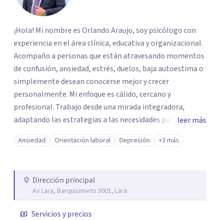
¡Hola! Mi nombre es Orlando Araujo, soy psicólogo con
experiencia en el área clínica, educativa y organizacional.
Acompaño a personas que están atravesando momentos
de confusión, ansiedad, estrés, duelos, baja autoestima o
simplemente desean conocerse mejor y crecer
personalmente. Mi enfoque es cálido, cercano y
profesional. Trabajo desde una mirada integradora,
adaptando las estrategias a las necesidades particulares
leer más
de cada paciente. Creo firmemente en el poder de la
Ansiedad
Orientación laboral
Depresión
+3 más
palabra, la escucha activa y el acompañamiento
empático como herramientas para sanar, transformar y
avanzar. Si estás pasando por un momento difícil o
Dirección principal
simplemente necesitas un espacio seguro para hablar y
Av Lara, Barquisimeto 3001, Lara
ordenar tus ideas, estaré aquí para apoyarte. Juntos
podemos construir el camino hacia tu bienestar. ¡Será un
Servicios y precios