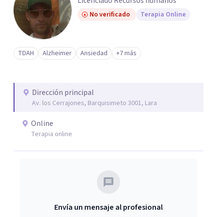
Licenciado Recursos humanos
No verificado
Terapia Online
TDAH
Alzheimer
Ansiedad
+7 más
Dirección principal
Av. los Cerrajones, Barquisimeto 3001, Lara
Online
Terapia online
Envía un mensaje al profesional