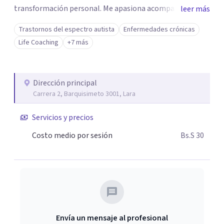
transformación personal. Me apasiona acompañar
leer más
procesos de duelo, ansiedad y crisis vitales, siempre desde
Trastornos del espectro autista
Enfermedades crónicas
una mirada empática, interdisciplinaria y adaptada a cada
Life Coaching
+7 más
persona. En cada terapia abordamos la historia y el
conjunto de aprendizajes para reconstruir e integrar la
experiencia.
Dirección principal
Carrera 2, Barquisimeto 3001, Lara
Servicios y precios
Costo medio por sesión
Bs.S 30
Envía un mensaje al profesional