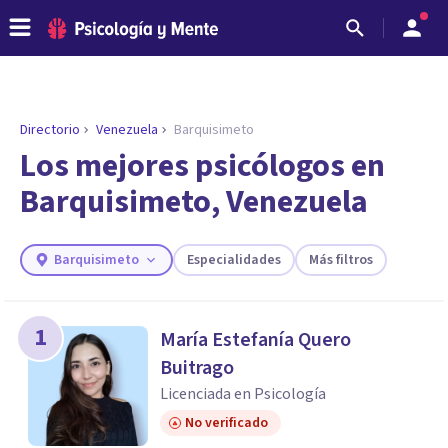
Directorio
Venezuela
Barquisimeto
Los mejores psicólogos en
Barquisimeto, Venezuela
Barquisimeto
Especialidades
Más filtros
1
María Estefanía Quero
ENCONTRAR MI TERAPEUTA
Buitrago
¿Necesitas ayuda para encontrar el
Licenciada en Psicología
psicólogo adecuado?
No verificado
Responde a unas breves preguntas y te ofreceremos