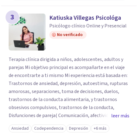
3
Katiuska Villegas Psicológa
Psicólogo clínico Online y Presencial
No verificado
Terapia clínica dirigida a niños, adolescentes, adultos y
parejas Mi objetivo principal es acompañarte en el viaje
de encontrarte a ti mismo Mi experiencia está basada en:
Trastornos de ansiedad, depresión, autoestima, rupturas
amorosas, separaciones, toma de decisiones, duelos,
trastornos de la conducta alimentaria, y trastornos
obsesivos compulsivos, trastornos de la conducta,
Disfunciones de pareja( Comunicación, afectividad,
leer más
infidelidad, Divorcios) y otros procesos de la vida
Ansiedad
Codependencia
Depresión
+6 más
cotidiana. Recuerda: Asistir a terapia es un acto de