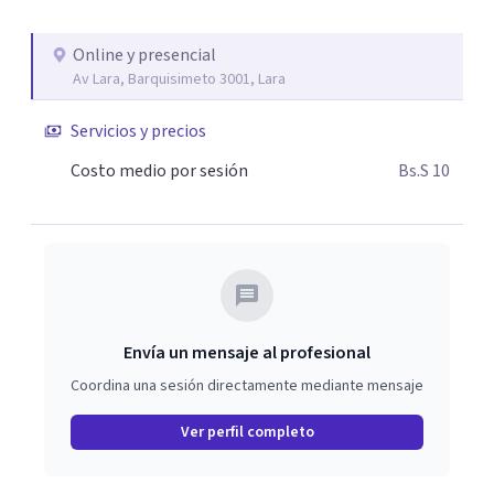
responsabilidad y Amor propio tu salud mental es
importante por eso cuida de ella Contáctame y agenda tu
Online y presencial
cita conmigo
Av Lara, Barquisimeto 3001, Lara
Servicios y precios
Costo medio por sesión
Bs.S 10
Envía un mensaje al profesional
Coordina una sesión directamente mediante mensaje
Ver perfil completo