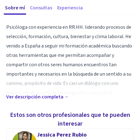
Sobre mí
Consultas
Experiencia
Psicóloga con experiencia en RR.HH. liderando procesos de
selección, formación, cultura, bienestar y clima laboral. He
venido a España a seguir mi formación académica buscando
otras herramientas que me permitan acompañar y
compartir con otros seres humanos encuentros tan
importantes y necesarios en la búsqueda de un sentido a su
camino, propósito de vida. Es casi un diálogo con uno
mismo, desde el arte de las preguntas, una guía al
Ver descripción completa
encuentro con las propias voces del alma, cuerpo y
pensamiento.
Estos son otros profesionales que te pueden
interesar
He decidido compartir lo que he recibido para que otros se
Jessica Perez Rubio
puedan reconocer y elegir libremente la forma cómo