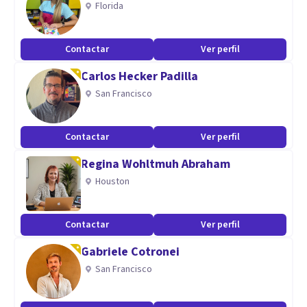
Florida
asumirán la responsabilidad de su destino.
Contactar
Ver perfil
Especialidad
Carlos Hecker Padilla
Duelo
San Francisco
Propósito de vida
Enfoque Humanista
Contactar
Ver perfil
Regina Wohltmuh Abraham
Houston
Contactar
Ver perfil
Gabriele Cotronei
San Francisco