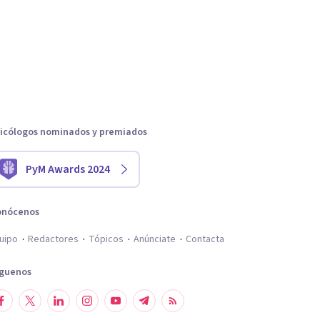
icólogos nominados y premiados
PyM Awards 2024
onócenos
uipo
Redactores
Tópicos
Anúnciate
Contacta
íguenos