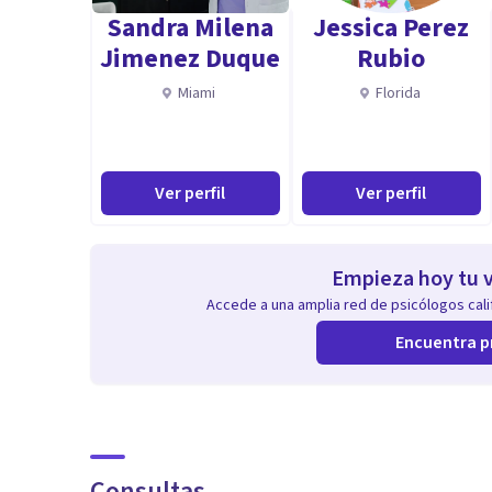
Sandra Milena
Jessica Perez
Jimenez Duque
Rubio
Miami
Florida
Ver perfil
Ver perfil
Empieza hoy tu v
Accede a una amplia red de psicólogos calif
Encuentra p
Consultas