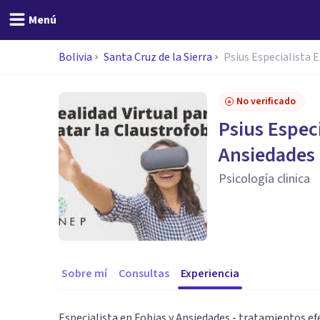
Menú
Bolivia
Santa Cruz de la Sierra
Psius Especialista 
No verificado
Psius Especi
Ansiedades
Psicología clinica
Sobre mí
Consultas
Experiencia
Especialista en Fobias y Ansiedades - tratamientos efe