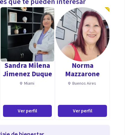
les que te pueden interesar
Sandra Milena
Norma
Jimenez Duque
Mazzarone
Miami
Buenos Aires
Ver perfil
Ver perfil
iaje de bienestar