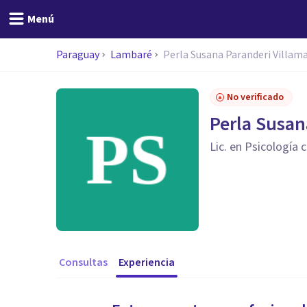
Menú
Paraguay
Lambaré
Perla Susana Paranderi Villam
No verificado
Perla Susan
Lic. en Psicología c
Consultas
Experiencia