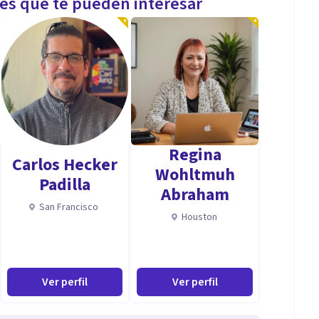
les que te pueden interesar
Regina
Carlos Hecker
Wohltmuh
Padilla
Abraham
San Francisco
Houston
Ver perfil
Ver perfil