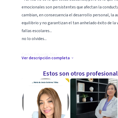
emocionales son persistentes que afectan la conducta, 
cambian, en consecuencia el desarrollo personal, la a
equilibrio y no garantizan el tan anhelado éxito de la 
fallas escolares...
no lo olvides...
Carlos Eduardo Díaz
Ver descripción completa
Especialidad
Estos son otros profesiona
✓ Psicopedagogía Clínica:
-Evaluación, Diagnóstico y Abordaje Psicopedagógico
Especiales.
✓ Máster Internacional en Desarrollo Personal, Auto