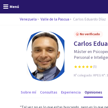
Menú
Venezuela
Valle de la Pascua
Carlos Eduardo Díaz
No verificado
Carlos Edua
Máster en Psicoped
Personal e Intelig
(
5
)
Nº colegiado:
RPEG N°: 
Sobre mí
Consultas
Experiencia
Opiniones
"Tal vez no es lo que estas buscando, pero es lo que n