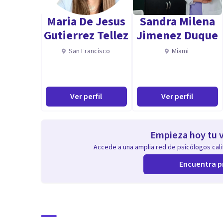
Maria De Jesus
Sandra Milena
-Orientación familiar, profesional y empresarial para 
Gutierrez Tellez
Jimenez Duque
San Francisco
Miami
✓Licenciado en Educación Mención Educación Especial
-Desarrollo de programas de atención individual y dif
Ver perfil
Ver perfil
especiales.
Aptitudes
Empieza hoy tu v
"Estrategias a tu alcance que hacen la diferencia..."
Accede a una amplia red de psicólogos calif
Encuentra p
"Consejos sencillos con resultados complejos..."
"Soluciones profesionales a tu alcance..."