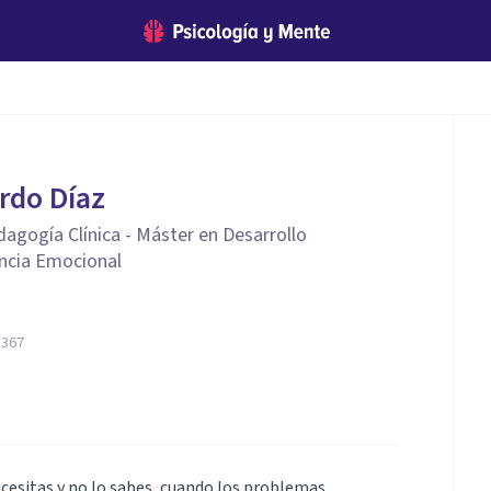
rdo Díaz
agogía Clínica - Máster en Desarrollo
encia Emocional
3367
ecesitas y no lo sabes, cuando los problemas