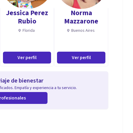
Jessica Perez
Norma
el desarrollo de habilidades motivacionales.
Rubio
Mazzarone
Florida
Buenos Aires
:
erencial para estudiantes con necesidades educativas
Ver perfil
Ver perfil
iaje de bienestar
icados. Empatía y experiencia a tu servicio.
rofesionales