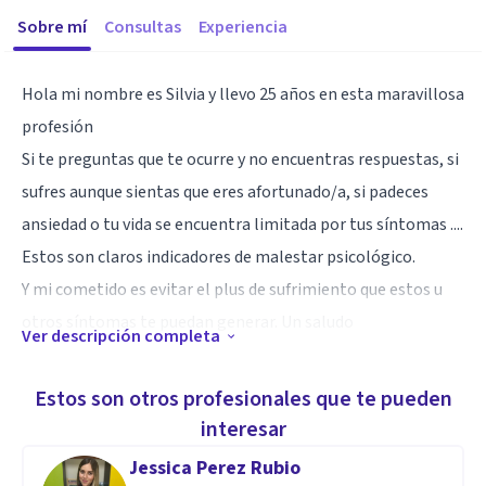
Sobre mí
Consultas
Experiencia
Hola mi nombre es Silvia y llevo 25 años en esta maravillosa
profesión
Si te preguntas que te ocurre y no encuentras respuestas, si
sufres aunque sientas que eres afortunado/a, si padeces
ansiedad o tu vida se encuentra limitada por tus síntomas ....
Estos son claros indicadores de malestar psicológico.
Y mi cometido es evitar el plus de sufrimiento que estos u
otros síntomas te puedan generar. Un saludo
Ver descripción completa
Especialidad
Estos son otros profesionales que te pueden
Entiendo que puedo ofrecer mucho más que consejos, para
interesar
ello trabajo con ahínco procurando que las personas
Jessica Perez Rubio
encuentren sus respuestas y reflexionen acerca de la