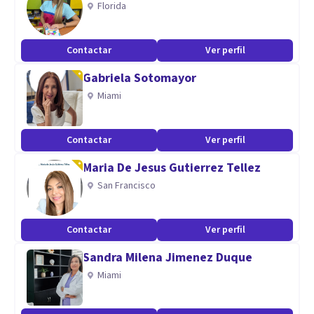
Florida
implicación de su posición en su malestar,
siendo este el camino para poder cambiar su óptica
Contactar
Ver perfil
Aptitudes
Gabriela Sotomayor
Miami
Soy Psicóloga Sanitaria
Atiendo adultos y adolescentes
Contactar
Ver perfil
Maria De Jesus Gutierrez Tellez
San Francisco
Contactar
Ver perfil
Sandra Milena Jimenez Duque
Miami