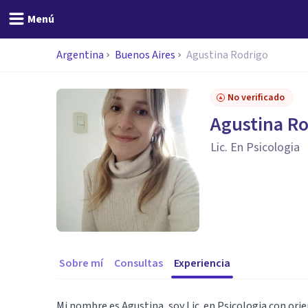
Menú
Argentina
Buenos Aires
Agustina Rodrigo
No verificado
Agustina Ro
Lic. En Psicologia
Sobre mí
Consultas
Experiencia
Mi nombre es Agustina, soy Lic. en Psicologia con orie