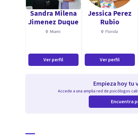
Sandra Milena
Jessica Perez
Jimenez Duque
Rubio
Miami
Florida
Ver perfil
Ver perfil
Empieza hoy tu v
Accede a una amplia red de psicólogos calif
Encuentra p