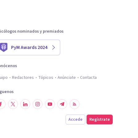
icólogos nominados y premiados
PyM Awards 2024
onócenos
uipo
Redactores
Tópicos
Anúnciate
Contacta
íguenos
Accede
Regístrate