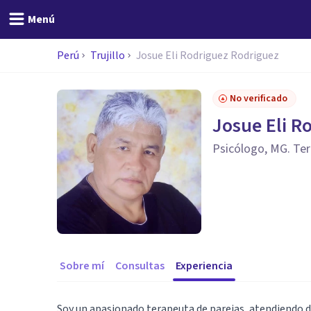
Menú
Perú
Trujillo
Josue Eli Rodriguez Rodriguez
No verificado
Josue Eli R
Psicólogo, MG. Te
Sobre mí
Consultas
Experiencia
Soy un apasionado terapeuta de parejas, atendiendo d