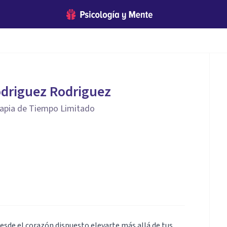
odriguez Rodriguez
rapia de Tiempo Limitado
esde el corazón dispuesto elevarte más allá de tus