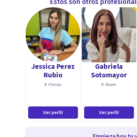
Estos son otros profesiona
Jessica Perez
Gabriela
Rubio
Sotomayor
Florida
Miami
Ver perfil
Ver perfil
Empieza hoy tu v