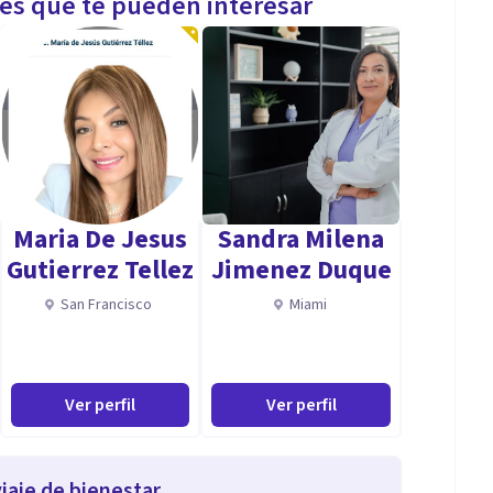
les que te pueden interesar
Maria De Jesus
Sandra Milena
Gutierrez Tellez
Jimenez Duque
San Francisco
Miami
Ver perfil
Ver perfil
iaje de bienestar