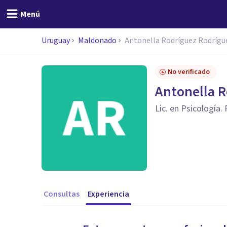
Menú
Uruguay
Maldonado
Antonella Rodríguez Rodrígu
No verificado
Antonella R
Lic. en Psicología. 
Consultas
Experiencia