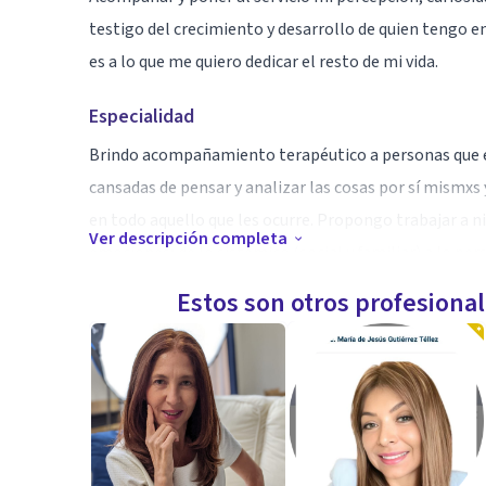
testigo del crecimiento y desarrollo de quien tengo en 
es a lo que me quiero dedicar el resto de mi vida.
Especialidad
Brindo acompañamiento terapéutico a personas que es
cansadas de pensar y analizar las cosas por sí mismxs 
en todo aquello que les ocurre. Propongo trabajar a ni
Ver descripción completa
emociones; de lo sistémico (social y familiar) a lo per
Estos son otros profesiona
Aptitudes
Soy una terapeuta transparente, suave y profunda, que 
disfruta aprender de cada encuentro humano. Soy una te
para poder estar presente y atenta para cada pacient
lo musical y corporal, que le gusta poco a poco ir pr
cada sesión.