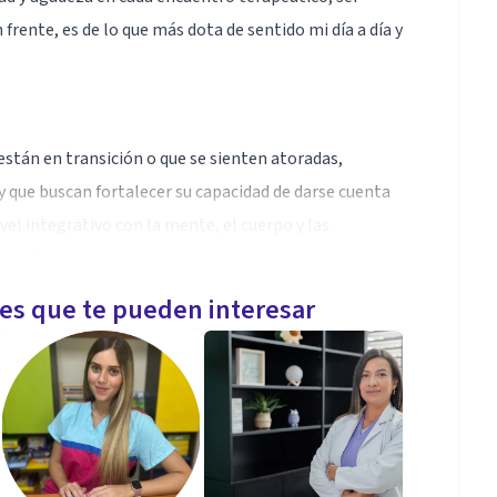
frente, es de lo que más dota de sentido mi día a día y
tán en transición o que se sienten atoradas,
y que buscan fortalecer su capacidad de darse cuenta
vel integrativo con la mente, el cuerpo y las
sonal.
les que te pueden interesar
percibe mucho en las sutilezas, que se vitaliza y
rapeuta a la que se le facilita vaciarse de sí misma
e. Soy una terapeuta experimental, muy atraída hacia
obando cosas nuevas dependiendo de lo que suceda en