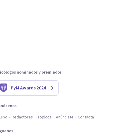
icólogos nominados y premiados
PyM Awards 2024
onócenos
uipo
Redactores
Tópicos
Anúnciate
Contacta
íguenos