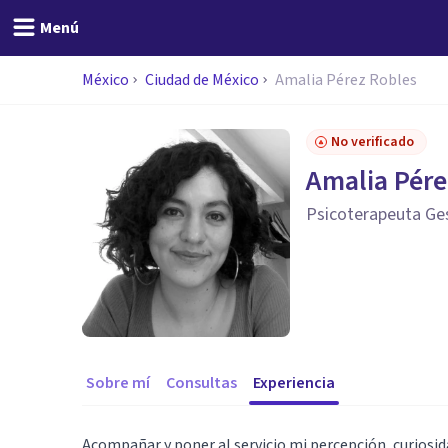
Menú
México
Ciudad de México
Amalia Pérez Robles
No verificado
Amalia Pére
Psicoterapeuta Ges
Sobre mí
Consultas
Experiencia
Acompañar y poner al servicio mi percepción, curiosid