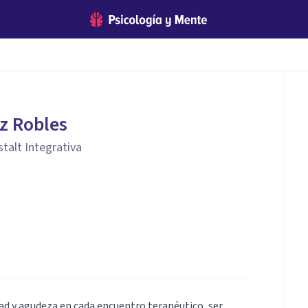
z Robles
talt Integrativa
ad y agudeza en cada encuentro terapéutico, ser