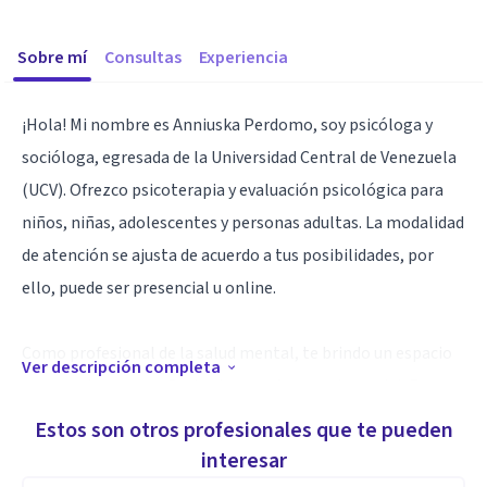
Sobre mí
Consultas
Experiencia
¡Hola! Mi nombre es Anniuska Perdomo, soy psicóloga y
socióloga, egresada de la Universidad Central de Venezuela
(UCV). Ofrezco psicoterapia y evaluación psicológica para
niños, niñas, adolescentes y personas adultas. La modalidad
de atención se ajusta de acuerdo a tus posibilidades, por
ello, puede ser presencial u online.
Como profesional de la salud mental, te brindo un espacio
Ver descripción completa
seguro y te acompaño desde un enfoque psicosocial. En
conjunto iremos dándole un sentido a eso que te acontece,
Estos son otros profesionales que te pueden
lo cual te permitirá identificar y construir tus propios
interesar
recursos para hacer frente a aquello que te causa malestar.