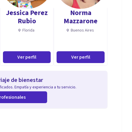
Jessica Perez
Norma
Rubio
Mazzarone
lasticidad.
Florida
Buenos Aires
evas conexiones y podando ámbitos limitantes.
Ver perfil
Ver perfil
iaje de bienestar
icados. Empatía y experiencia a tu servicio.
nsiones del Ser.
rofesionales
o de enfermar y de sanar al mismo tiempo.