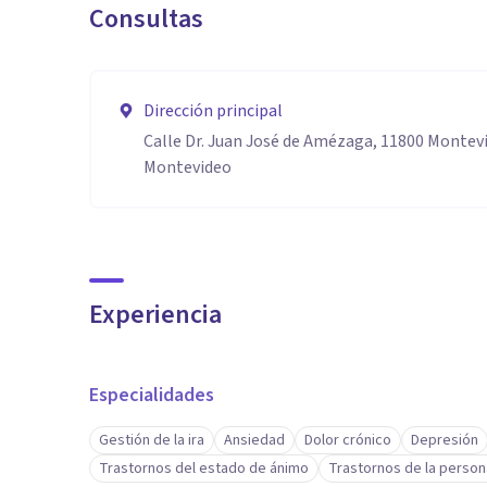
Consultas
Vibrando con todas las emociones que son expresadas 
Resonando con el Alma .
Dirección principal
Calle Dr. Juan José de Amézaga, 11800 Monte
Montevideo
Experiencia
Especialidades
Gestión de la ira
Ansiedad
Dolor crónico
Depresión
Trastornos del estado de ánimo
Trastornos de la person