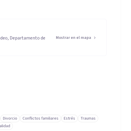
y las que quedan escondidas .
video, Departamento de
Mostrar en el mapa
Divorcio
Conflictos familiares
Estrés
Traumas
alidad