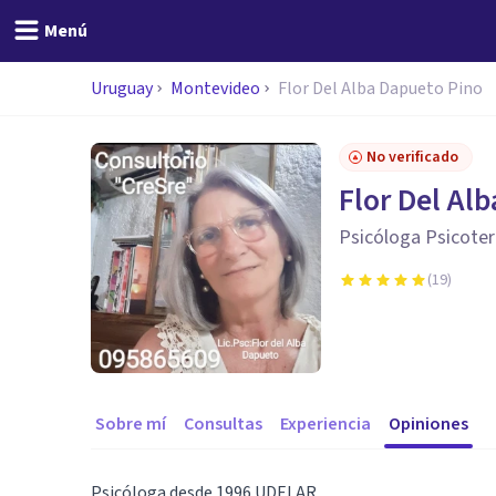
Menú
Uruguay
Montevideo
Flor Del Alba Dapueto Pino
No verificado
Flor Del Al
Psicóloga Psicote
(
19
)
Sobre mí
Consultas
Experiencia
Opiniones
Psicóloga desde 1996 UDELAR