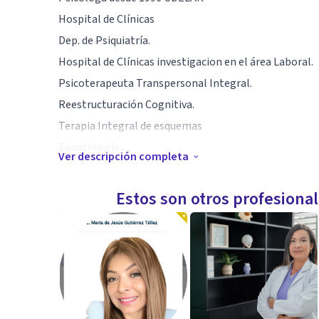
Hospital de Clínicas
Dep. de Psiquiatría.
Hospital de Clínicas investigacion en el área Laboral.
Psicoterapeuta Transpersonal Integral.
Reestructuración Cognitiva.
Terapia Integral de esquemas
Tanatología
Ver descripción completa
Psicoprofilaxis Quirúrgica
Terapia de Aceptación y Compasión
Estos son otros profesiona
Mindfulness
Barras Acceso
.
Abordaje dinámico e integral. Potenciando el desarro
Biológico, cognitivo,