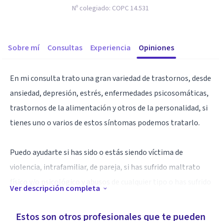
Nº colegiado:
COPC 14.531
Sobre mí
Consultas
Experiencia
Opiniones
En mi consulta trato una gran variedad de trastornos, desde
ansiedad, depresión, estrés, enfermedades psicosomáticas,
trastornos de la alimentación y otros de la personalidad, si
tienes uno o varios de estos síntomas podemos tratarlo.
Puedo ayudarte si has sido o estás siendo víctima de
violencia, intrafamiliar, de pareja, si has sufrido maltrato
físico y/o psicológico y abusos de cualquier tipo o has sufrido
Ver descripción completa
algún otro tipo de trauma.
Te acompañaré en cualquier momento en el que puedas
Estos son otros profesionales que te pueden