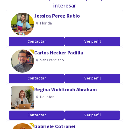
emocional. Mi objetivo principal es poder ayudarte y que
interesar
puedas aliviar tu malestar.
Jessica Perez Rubio
Florida
Brindo asistencia psicológica exclusivamente en modalidad
virtual a adolescentes, adultos y parejas.
Contactar
Ver perfil
Carlos Hecker Padilla
Trabajo con un enfoque integrativo basado en las necesidad
San Francisco
de cada paciente.
Especialidad
Contactar
Ver perfil
Tengo formación de posgrado y me he especializado en
Regina Wohltmuh Abraham
Psicología Clinica, Transtornos de ansiedad, y
Houston
psicodiagnóstico de Rorschach.
Contactar
Ver perfil
Aptitudes
Gabriele Cotronei