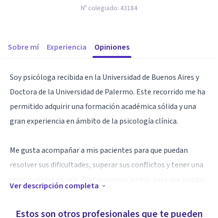
Nº colegiado:
43184
Sobre mí
Experiencia
Opiniones
Soy psicóloga recibida en la Universidad de Buenos Aires y
Doctora de la Universidad de Palermo. Este recorrido me ha
permitido adquirir una formación académica sólida y una
gran experiencia en ámbito de la psicología clínica.
Me gusta acompañar a mis pacientes para que puedan
resolver sus dificultades, superar sus conflictos y tener una
mejor calidad de vida. Trabajaremos juntos para que puedas
Ver descripción completa
encontrar las herramientas para afrontar los conflictos,
para que logres un crecimiento personal y un equilibrio
Estos son otros profesionales que te pueden