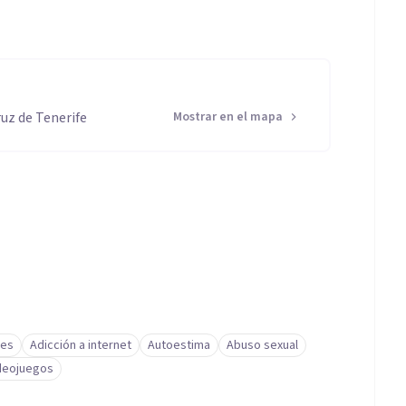
ruz de Tenerife
Mostrar en el mapa
res
Adicción a internet
Autoestima
Abuso sexual
ideojuegos