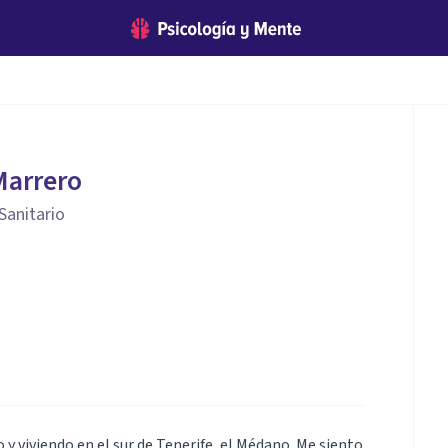
Marrero
Sanitario
 y viviendo en el sur de Tenerife, el Médano. Me siento