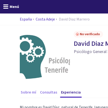
Menú
España
Costa Adeje
David Diaz Marrero
No verificado
David Diaz 
Psicólogo General 
Sobre mí
Consultas
Experiencia
Mi nombre es David Díaz, natural de Tenerife, lagunero