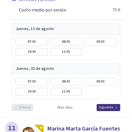
acompañado/a, a tu ritmo, con herramientas prácticas
que te ayuden a generar cambios reales y sostenibles en
Costo medio por sesión
70 €
tu bienestar emocional.
Jueves, 13 de agosto
07:30
08:30
09:30
10:30
11:30
Jueves, 20 de agosto
07:30
08:30
09:30
10:30
11:30
Más días
Anterior
Siguiente
11
Marina Marta García Fuentes