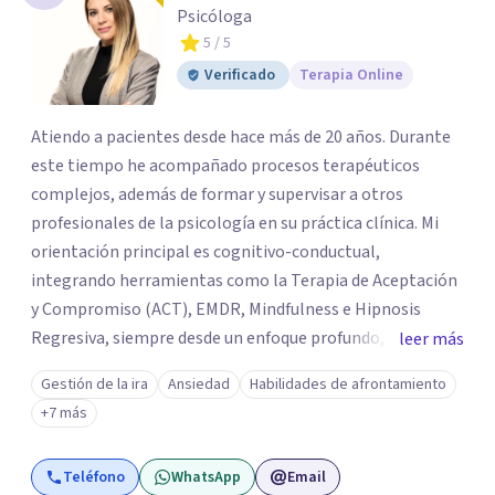
Psicóloga
5
/ 5
Verificado
Terapia Online
Atiendo a pacientes desde hace más de 20 años. Durante
este tiempo he acompañado procesos terapéuticos
complejos, además de formar y supervisar a otros
profesionales de la psicología en su práctica clínica. Mi
orientación principal es cognitivo-conductual,
integrando herramientas como la Terapia de Aceptación
y Compromiso (ACT), EMDR, Mindfulness e Hipnosis
Regresiva, siempre desde un enfoque profundo,
leer más
respetuoso y adaptado a cada persona. También
Gestión de la ira
Ansiedad
Habilidades de afrontamiento
acompaño procesos de crecimiento personal y terapia
+7 más
del alma orientados al trabajo emocional, la búsqueda de
sentido, el autoconocimiento y la conexión interior. Mi
Teléfono
WhatsApp
Email
objetivo es ayudar a las personas a comprenderse mejor,