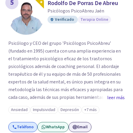
5
Rodolfo De Porras De Abreu
Psicólogos PsicoAbreu Jaén
Verificado
Terapia Online
Psicólogo y CEO del grupo 'Psicólogos PsicoAbreu’
(fundado en 1995) cuenta con una amplia experiencia en
el tratamiento psicológico eficaz de los trastornos
psicológicos además de coaching personal. El abordaje
terapéutico de él y su equipo de más de 50 profesionales
expertos de la salud mental, es único pues integra en su
metodología las técnicas más eficaces y apropiadas para
cada caso, además de sus propias herramientas y técnicas
leer más
psicológicas que le hacen un equipo de profesionales
Ansiedad
Impulsividad
Depresión
+7 más
único en su campo. Rodolfo de Porras hace énfasis en la
importancia de trabajar no solo el síntoma que trae a la
Teléfono
WhatsApp
Email
persona a consulta sino tratar la raíz del problema para