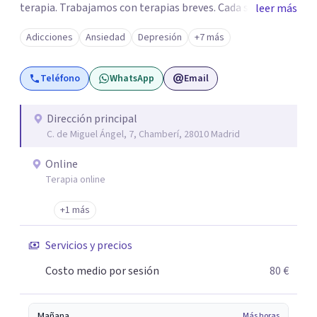
terapia. Trabajamos con terapias breves. Cada sesión de
leer más
terapia te resultará de utilidad y te ayudará a conseguir
Adicciones
Ansiedad
Depresión
+7 más
tus objetivos. Entre nuestras especialidades destaca la
terapia de pareja y sexual, así como el tratamiento de
Teléfono
WhatsApp
Email
problemas emocionales, obsesiones, ansiedad , estrés,
duelos, insomnio y depresión, entre otros. Contamos
además con un servicio de hipnosis regresiva para el
Dirección principal
C. de Miguel Ángel, 7, Chamberí, 28010 Madrid
trabajo de "Terapia del Alma".
Online
Terapia online
+1 más
Servicios y precios
Costo medio por sesión
80 €
Mañana
Más horas