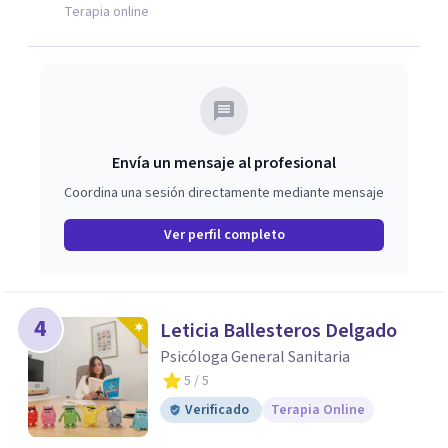
respetuoso, humano y orientado a generar un espacio de
Terapia online
confianza desde el primer contacto. El centro ofrece una
primera orientación gratuita para ayudar a dar el primer
paso y valorar el tipo de acompañamiento más adecuado
en cada caso.
Envía un mensaje al profesional
Coordina una sesión directamente mediante mensaje
Ver perfil completo
4
Leticia Ballesteros Delgado
Psicóloga General Sanitaria
5
/ 5
Verificado
Terapia Online