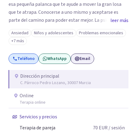
esa pequeña palanca que te ayude a mover la gran losa
que te atrapa. Conocerse a uno mismo y aceptarse es
parte del camino para poder estar mejor. La psicoterapia
leer más
es una forma de colaboración en donde diálogo, además
Ansiedad
Niños y adolescentes
Problemas emocionales
de la confianza y el apoyo, es el camino para poder
+7 más
identificar qué es lo que sucede, qué sentido tiene y cuales
son los pasos para el cambio. Además, creo que los
Teléfono
WhatsApp
Email
verdaderos cambios tienen que partir de uno mismo y mi
idea es poder acompañarte para que puedas tomar
aquellas decisiones en tu vida que te puedan llevar a estar
Dirección principal
C. Párroco Pedro Lozano, 30007 Murcia
mejor con lo que piensas y con lo que haces.
Online
Terapia online
Servicios y precios
Terapia de pareja
70
EUR
/ sesión