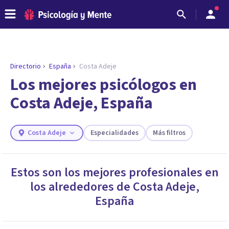
Directorio
España
Costa Adeje
ENCONTRAR MI TERAPEUTA
¿Necesitas ayuda para encontrar el
Los mejores psicólogos en
psicólogo adecuado?
Costa Adeje, España
Responde a unas breves preguntas y te ofreceremos
los profesionales que más se ajustan a tus
necesidades.
Costa Adeje
Especialidades
Más filtros
Responder cuestionario
Estos son los mejores profesionales en
los alrededores de
Costa Adeje
,
España