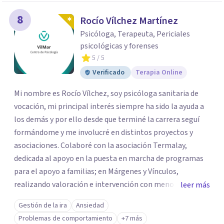
8
Rocío Vílchez Martínez
Psicóloga, Terapeuta, Periciales
psicológicas y forenses
5
/ 5
Verificado
Terapia Online
Mi nombre es Rocío Vílchez, soy psicóloga sanitaria de
vocación, mi principal interés siempre ha sido la ayuda a
los demás y por ello desde que terminé la carrera seguí
formándome y me involucré en distintos proyectos y
asociaciones. Colaboré con la asociación Termalay,
dedicada al apoyo en la puesta en marcha de programas
para el apoyo a familias; en Márgenes y Vínculos,
realizando valoración e intervención con menores; en el
leer más
Centro penitenciario de Alhaurín de la Torre,
Gestión de la ira
Ansiedad
colaborando en una investigación para detectar las
Problemas de comportamiento
+7 más
semejanzas entre los hombres condenados por violencia