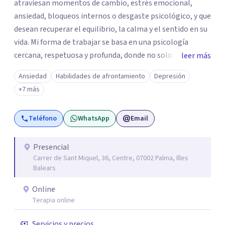
atraviesan momentos de cambio, estrés emocional,
ansiedad, bloqueos internos o desgaste psicológico, y que
desean recuperar el equilibrio, la calma y el sentido en su
vida. Mi forma de trabajar se basa en una psicología
cercana, respetuosa y profunda, donde no solo
leer más
atendemos los síntomas, sino también lo que los
Ansiedad
Habilidades de afrontamiento
Depresión
provoca. Integro la psicología positiva y la terapia
+7 más
cognitivo-conductual con una mirada más amplia,
teniendo en cuenta la mente, el cuerpo y la emoción.
Teléfono
WhatsApp
Email
Tengo una amplia experiencia acompañando a personas
en contextos de adaptación y cambio vital, algo que
conozco de primera mano tras haber vivido fuera de
Presencial
Carrer de Sant Miquel, 36, Centre, 07002 Palma, Illes
España durante años. Además, soy madre, lo que me ha
Balears
dado una sensibilidad especial para comprender las
exigencias emocionales de la vida cotidiana y la necesidad
Online
de cuidarse sin culpa. En sesión encontrarás un espacio
Terapia online
seguro donde sentirte escuchado/a, comprendido/a y
Servicios y precios