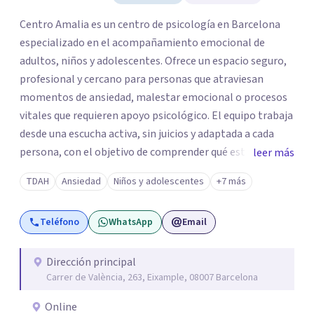
Centro Amalia es un centro de psicología en Barcelona
especializado en el acompañamiento emocional de
adultos, niños y adolescentes. Ofrece un espacio seguro,
profesional y cercano para personas que atraviesan
momentos de ansiedad, malestar emocional o procesos
vitales que requieren apoyo psicológico. El equipo trabaja
desde una escucha activa, sin juicios y adaptada a cada
persona, con el objetivo de comprender qué está
leer más
ocurriendo y facilitar herramientas para avanzar con
TDAH
Ansiedad
Niños y adolescentes
+7 más
mayor equilibrio y bienestar. La intervención se realiza en
un entorno confidencial y tranquilo, cuidando el ritmo y
Teléfono
WhatsApp
Email
las necesidades de cada proceso terapéutico. En Centro
Amalia atienden dificultades como la ansiedad, el duelo,
el trauma, la depresión y otros retos emocionales, así
Dirección principal
Carrer de València, 263, Eixample, 08007 Barcelona
como procesos de crecimiento personal y
acompañamiento psicológico infantil. El enfoque es
Online