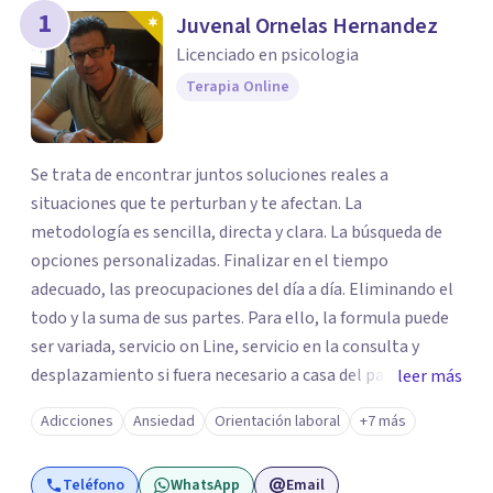
1
Juvenal Ornelas Hernandez
Licenciado en psicologia
Terapia Online
Se trata de encontrar juntos soluciones reales a
situaciones que te perturban y te afectan. La
metodología es sencilla, directa y clara. La búsqueda de
opciones personalizadas. Finalizar en el tiempo
adecuado, las preocupaciones del día a día. Eliminando el
todo y la suma de sus partes. Para ello, la formula puede
ser variada, servicio on Line, servicio en la consulta y
desplazamiento si fuera necesario a casa del paciente.
leer más
Todos los caminos para una sola solucionar, erradicar en
Adicciones
Ansiedad
Orientación laboral
+7 más
el menor tiempo posible el estado de sufrimiento que
puedas estar padeciendo en este momento. Solo debes
Teléfono
WhatsApp
Email
decidir y actuar para cambiar el ritmo de tu vida. Ese es el