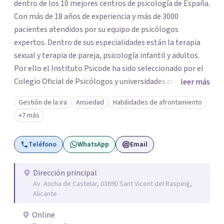
dentro de los 10 mejores centros de psicología de España.
Con más de 18 años de experiencia y más de 3000
pacientes atendidos por su equipo de psicólogos
expertos. Dentro de sus especialidades están la terapia
sexual y terapia de pareja, psicología infantil y adultos.
Por ello el Instituto Psicode ha sido seleccionado por el
Colegio Oficial de Psicólogos y universidades como la
leer más
UNIR, Europea y la U. Nebrija para que colabore en la
Gestión de la ira
Ansiedad
Habilidades de afrontamiento
formación de psicólogos de máster y psicólogos
+7 más
colegiados. Están en continuo crecimiento. Actualmente
tiene sede en Madrid y Alicante.
Teléfono
WhatsApp
Email
Dirección principal
Av. Ancha de Castelar, 03690 Sant Vicent del Raspeig,
Alicante
Online