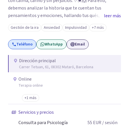
con calma, cariño y sin perjuicios. ✨💓🙌 Para ello,
debemos analizar la historia que te cuentan tus
pensamientos y emociones, hallando tus qués, tus
leer más
cómos, tus porqués, tus cuándos y tus dóndes a lo largo
Gestión de la ira
Ansiedad
Impulsividad
+7 más
de tu vida. Así, podrás desenredar el lío que es vivir, podrás
aceptar quien eres: un ser humano que siente, que piensa
Teléfono
WhatsApp
Email
y que hace; un ser que se contradice, que tiene dudas y que
se equivoca. Y eso es natural y sano.🫀+🧠 =💝
Dirección principal
Carrer Tetuan, 61, 08302 Mataró, Barcelona
Online
Terapia online
+1 más
Servicios y precios
Consulta para Psicología
55
EUR
/ sesión