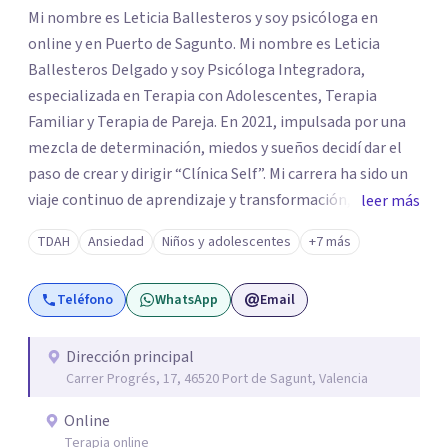
Mi nombre es Leticia Ballesteros y soy psicóloga en
online y en Puerto de Sagunto. Mi nombre es Leticia
Ballesteros Delgado y soy Psicóloga Integradora,
especializada en Terapia con Adolescentes, Terapia
Familiar y Terapia de Pareja. En 2021, impulsada por una
mezcla de determinación, miedos y sueños decidí dar el
paso de crear y dirigir “Clínica Self”. Mi carrera ha sido un
viaje continuo de aprendizaje y transformación,
leer más
moldeado por másters, especializaciones y experiencias
TDAH
Ansiedad
Niños y adolescentes
+7 más
que han reafirmado mi verdadera vocación: acompañar a
familias y adolescentes en sus momentos más cruciales,
Teléfono
WhatsApp
Email
guiándolos hacia relaciones más saludables y un
desarrollo personal integral.
Dirección principal
Carrer Progrés, 17, 46520 Port de Sagunt, Valencia
Online
Terapia online