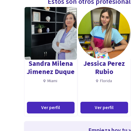
Estos son otros profesiona
Sandra Milena
Jessica Perez
Jimenez Duque
Rubio
Miami
Florida
Ver perfil
Ver perfil
Empieza hoy tu v