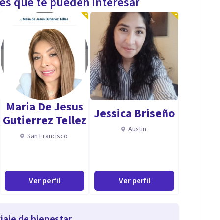
les que te pueden interesar
Maria De Jesus
Jessica Briseño
Gutierrez Tellez
Austin
San Francisco
Ver perfil
Ver perfil
iaje de bienestar