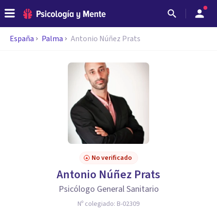
España
Palma
Antonio Núñez Prats
No verificado
Antonio Núñez Prats
Psicólogo General Sanitario
Nº colegiado:
B-02309