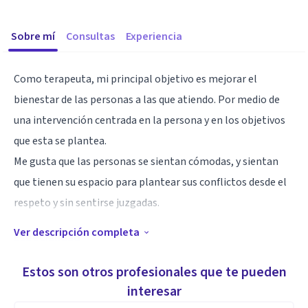
Sobre mí
Consultas
Experiencia
Como terapeuta, mi principal objetivo es mejorar el
bienestar de las personas a las que atiendo. Por medio de
una intervención centrada en la persona y en los objetivos
que esta se plantea.
Me gusta que las personas se sientan cómodas, y sientan
que tienen su espacio para plantear sus conflictos desde el
respeto y sin sentirse juzgadas.
Ver descripción completa
Especialidad
Inicié mis estudios de Psicología en la Universitat de les
Estos son otros profesionales que te pueden
Illes Balears en el año 2006. Posteriormente me licencié y
interesar
obtuve la especialidad en Psicología Clínica.