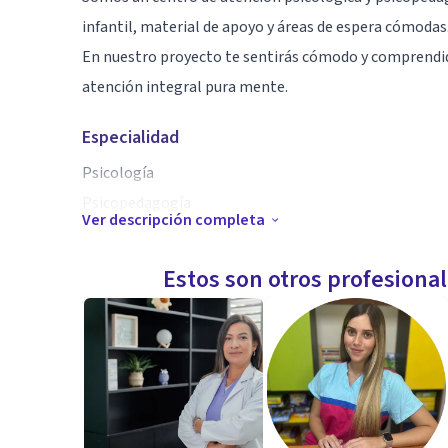
infantil, material de apoyo y áreas de espera cómodas
En nuestro proyecto te sentirás cómodo y comprendi
atención integral pura mente.
Especialidad
Psicología
Psicopedagogía
Ver descripción completa
Educación especial
Psicología Forense
Estos son otros profesiona
Orientación vocacional
Aptitudes
Nuestras psicólogas tienen conocimiento en diferent
diplomados en diferentes áreas para de esta manera da