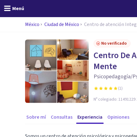
Menú
México
Ciudad de México
Centro de atención Inte
No verificado
Centro De A
Mente
Psicopedagogía/Ps
(
1
)
Nº colegiado:
11491229 
Sobre mí
Consultas
Experiencia
Opiniones
Somos un centro de atención psicológica y psicopeda