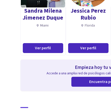
Sandra Milena
Jessica Perez
Jimenez Duque
Rubio
Miami
Florida
Ver perfil
Ver perfil
Empieza hoy tu v
Accede a una amplia red de psicólogos calif
Encuentra p