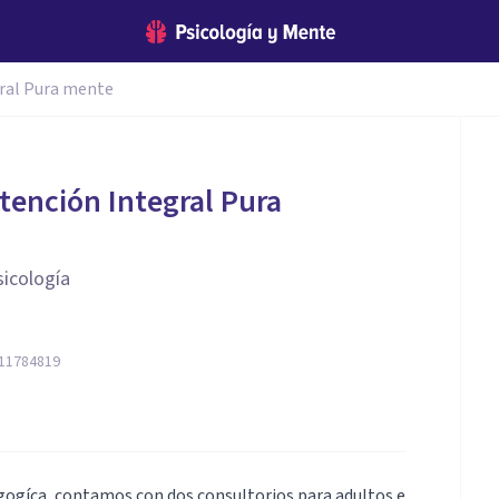
gral Pura mente
tención Integral Pura
icología
11784819
gogíca, contamos con dos consultorios para adultos e