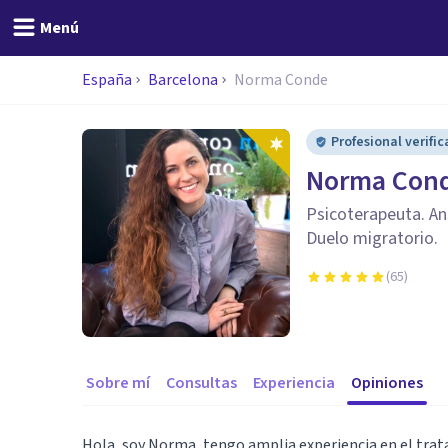
Menú
España
Barcelona
Norma Conde
Profesional verifi
Norma Con
Psicoterapeuta. An
Duelo migratorio.
(
65
)
Sobre mí
Consultas
Experiencia
Opiniones
Hola, soy Norma, tengo amplia experiencia en el tra