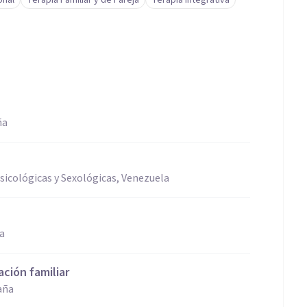
onal
Terapia Familiar y de Pareja
Terapia Integrativa
ña
Psicológicas y Sexológicas, Venezuela
ña
ación familiar
aña