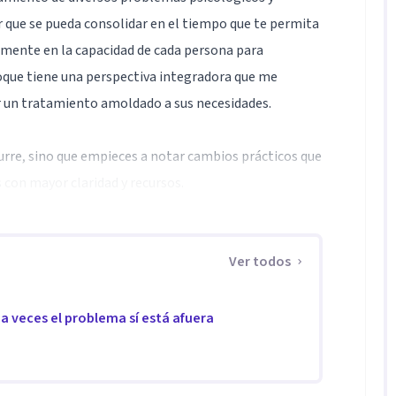
r que se pueda consolidar en el tiempo que te permita
memente en la capacidad de cada persona para
nfoque tiene una perspectiva integradora que me
r un tratamiento amoldado a sus necesidades.
rre, sino que empieces a notar cambios prácticos que
s con mayor claridad y recursos.
 tu situación actual, identificar los patrones que
Ver todos
 más ajustadas y saludables de afrontarlo. El
n la evidencia con un acompañamiento cercano,
a veces el problema sí está afuera
progresivos desde las primeras fases.