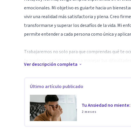
emocionales. Mi objetivo es guiarte hacia un bienesta
vivir una realidad más satisfactoria y plena. Creo fir
transformarse y superar los desafíos de la vida. Mi e
permite entender a cada persona como única y aplica
Trabajaremos no solo para que comprendas qué te ocu
te ayuden a sentirte mejor y a manejar tus dificultade
Ver descripción completa
Especialidad
En las primeras sesiones nos centramos en comprender
Último artículo publicado
mantienen el malestar y empezar a desarrollar formas
proceso terapéutico combina herramientas basadas e
Tu Ansiedad no miente: 
respetuoso y sin juicios, orientado a generar avances 
2 meses
Aptitudes