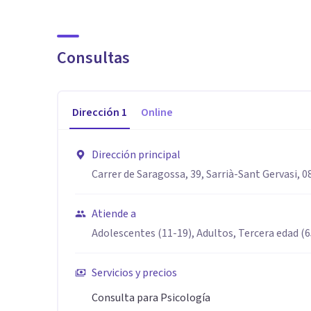
En nuestro trabajo juntos, exploraremos los contexto
y comportamiento que puedan estar causando problemas
Consultas
detenido, identificaremos y abordaremos los esquem
que influyen en la manera en que te relacionas cont
comprometo con la individualización, no creo en soluc
Dirección
1
Online
Utilizaré herramientas integradoras y adaptaré enfoq
específicas.
Dirección principal
Carrer de Saragossa, 39, Sarrià-Sant Gervasi, 
Atiende a
Adolescentes (11-19), Adultos, Tercera edad (
Servicios y precios
Consulta para Psicología