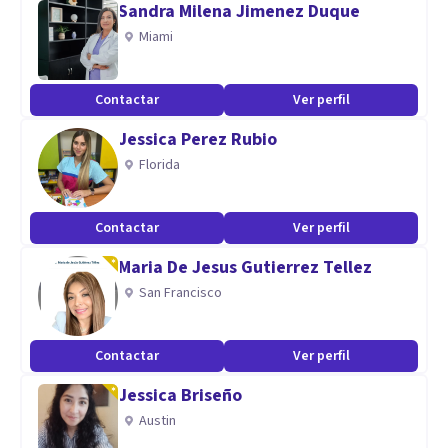
Sandra Milena Jimenez Duque
salud mental.
Miami
Contactar
Ver perfil
Jessica Perez Rubio
Florida
Contactar
Ver perfil
Maria De Jesus Gutierrez Tellez
San Francisco
Contactar
Ver perfil
Jessica Briseño
Austin