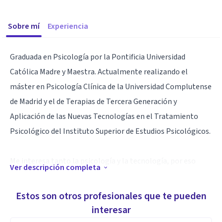
Sobre mí
Experiencia
Graduada en Psicología por la Pontificia Universidad
Católica Madre y Maestra. Actualmente realizando el
máster en Psicología Clínica de la Universidad Complutense
de Madrid y el de Terapias de Tercera Generación y
Aplicación de las Nuevas Tecnologías en el Tratamiento
Psicológico del Instituto Superior de Estudios Psicológicos.
Me interesa tanto la psicología y la tecnología, por eso
Ver descripción completa
busco poder integrarlas en consulta con el propósito de
realizar un tratamiento eficaz y moderno. Por otro lado,
Estos son otros profesionales que te pueden
también me interesa la investigación de los videojuegos y
interesar
de las nuevas tecnologías en psicología y sus efectos en la