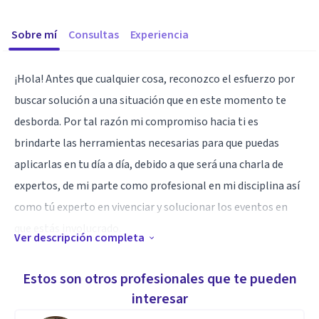
Sobre mí
Consultas
Experiencia
¡Hola! Antes que cualquier cosa, reconozco el esfuerzo por
buscar solución a una situación que en este momento te
desborda. Por tal razón mi compromiso hacia ti es
brindarte las herramientas necesarias para que puedas
aplicarlas en tu día a día, debido a que será una charla de
expertos, de mi parte como profesional en mi disciplina así
como tú experto en vivenciar y solucionar los eventos en
que estás involucrado.
Ver descripción completa
Tengo experiencia con adolescentes y adultos tanto en
Estos son otros profesionales que te pueden
autoestima, problemas emocionales, de pareja, trato con
interesar
victimas de violencia como en adicciones.