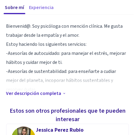
Sobre mí
Experiencia
Bienvenid@. Soy psicóloga con mención clínica. Me gusta
trabajar desde la empatía y el amor.
Estoy haciendo los siguientes servicios:
-Asesorías de autocuidado: para manejar el estrés, mejorar
hábitos y cuidar mejor de ti.
-Asesorías de sustentabilidad: para enseñarte a cudiar
mejor del planeta, incoporar hábitos sustentables y
resolver dudas.
Ver descripción completa
-Tutorías para estudiantes de cualquier nivel.
Reforzamiento y ayuda con tareas y trabajos relacionados
Estos son otros profesionales que te pueden
con Psicología.
interesar
Jessica Perez Rubio
Te espero <3