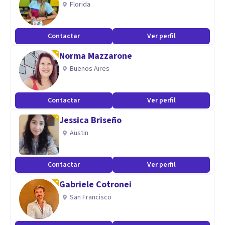
Florida
Especialidad
Contactar
Ver perfil
-Asesorías de autocuidado: para manejar el estrés, mejorar
Norma Mazzarone
hábitos y cuidar mejor de ti.
Buenos Aires
-Asesorías de sustentabilidad: para enseñarte a cudiar
Contactar
Ver perfil
mejor del planeta, incoporar hábitos sustentables y
resolver dudas.
Jessica Briseño
Austin
-Tutorías para estudiantes de cualquier nivel.
Reforzamiento y ayuda con tareas y trabajos relacionados
Contactar
Ver perfil
con Psicología.
Gabriele Cotronei
San Francisco
Aptitudes
-Amabilidad