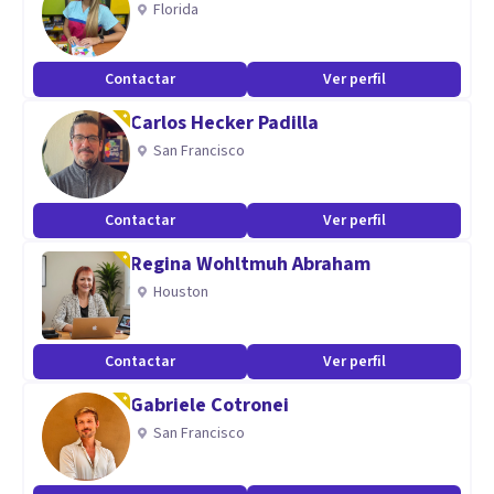
Florida
El costo de la sesión es de 50.00 nuevos soles.
Contactar
Ver perfil
Aptitudes
Carlos Hecker Padilla
Soy Psicoterapeuta Gestalt y especializada en tratamiento
San Francisco
cognitivo conductual.
Contactar
Ver perfil
Regina Wohltmuh Abraham
Houston
Contactar
Ver perfil
Gabriele Cotronei
San Francisco