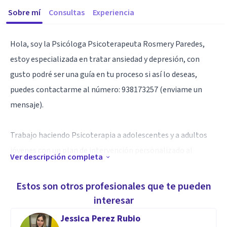
Sobre mí
Consultas
Experiencia
Hola, soy la Psicóloga Psicoterapeuta Rosmery Paredes,
estoy especializada en tratar ansiedad y depresión, con
gusto podré ser una guía en tu proceso si así lo deseas,
puedes contactarme al número: 938173257 (enviame un
mensaje).
Trabajo haciendo Psicoterapia a adolescentes y a adultos
jóvenes con un plan de intervención personalizado al
Ver descripción completa
consultante, en caso de realizar un plan de intervención
haríamos una sesión semanal de una hora presencial y una
Estos son otros profesionales que te pueden
sesión de acompañamiento incluído en modalidad virtual
interesar
con el fin de lograr una mejoría eficiente.
Jessica Perez Rubio