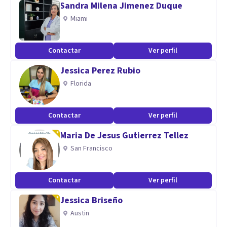
Sandra Milena Jimenez Duque
y en Domicilio.
Miami
-Trabajo en Instiruciones de encierro y convivenciales.
-Trabajo en instituciones escolares.
Contactar
Ver perfil
-Trabajo en instituciones privadas y públicas.
Jessica Perez Rubio
-Trabajo interdiciplinario.
Florida
Contactar
Ver perfil
Maria De Jesus Gutierrez Tellez
San Francisco
Contactar
Ver perfil
Jessica Briseño
Austin