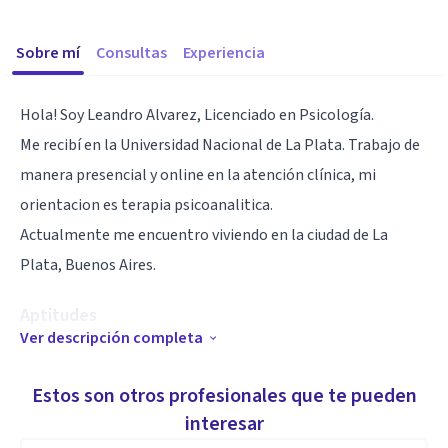
Sobre mí
Consultas
Experiencia
Hola! Soy Leandro Alvarez, Licenciado en Psicología.
Me recibí en la Universidad Nacional de La Plata. Trabajo de
manera presencial y online en la atención clínica, mi
orientacion es terapia psicoanalitica.
Actualmente me encuentro viviendo en la ciudad de La
Plata, Buenos Aires.
Aptitudes
Ver descripción completa
-Atención en Clinica Particular.
-Formación en abordajes y prácticas en Psicología
Estos son otros profesionales que te pueden
Comunitaria.
interesar
-Experiencia en acompañamientos Terapeuticos Escolares