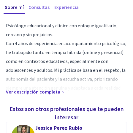
Sobre mí
Consultas
Experiencia
Psicólogo educacional y clínico con enfoque igualitario,
cercano y sin prejuicios.
Con 4 años de experiencia en acompañamiento psicológico,
he trabajado tanto en terapia híbrida (online y presencial)
como en contextos educativos, especialmente con
adolescentes y adultos. Mi práctica se basa en el respeto, la
autonomía del paciente y la escucha activa, priorizando
siempre una atención genuina y adaptada a cada realidad.
Ver descripción completa
Ofrezco un espacio cálido y humano, donde la conversación
es la herramienta principal para comprender y acompañar.
Estos son otros profesionales que te pueden
No busco “estudiar” a las personas, sino escucharlas desde
interesar
su historia, sin etiquetas ni diagnósticos innecesarios. Mi
Jessica Perez Rubio
compromiso es mirar a cada paciente a los ojos, sin