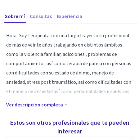
Sobre mí
Consultas
Experiencia
Hola . Soy Terapeuta con una larga trayectoria profesional
de más de veinte años trabajando en distintos ámbitos
como la violencia familiar, adicciones , problemas de
comportamiento , así como terapia de pareja con personas
con dificultades con su estado de ánimo, manejo de
ansiedad, stress post traumático, así como dificultades con
el manejo de ansiedad así como personalidades impulsivas
etc etc.
Ver descripción completa
Lo más importante es crear una alianza terapéutica en
donde la persona que demanda ayuda pueda sentirse
Estos son otros profesionales que te pueden
acogida y reconfortada en el camino y proceso terapéutico.
interesar
Los modelos que sigo en general son muchos debido a mi