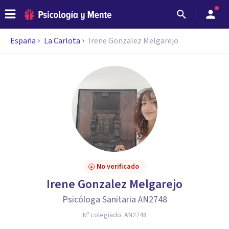
España
La Carlota
Irene Gonzalez Melgarejo
No verificado
Irene Gonzalez Melgarejo
Psicóloga Sanitaria AN2748
Nº colegiado:
AN2748