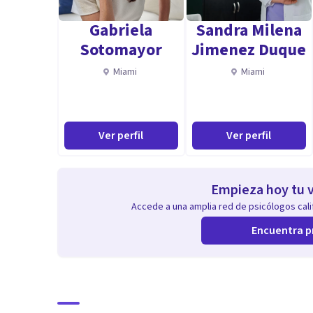
Gabriela
Sandra Milena
Sotomayor
Jimenez Duque
Miami
Miami
Ver perfil
Ver perfil
Empieza hoy tu v
Accede a una amplia red de psicólogos calif
Encuentra p