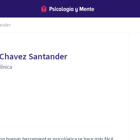
ander
 Chavez Santander
línica
 con buenas herramientas psicológica se hace más fácil