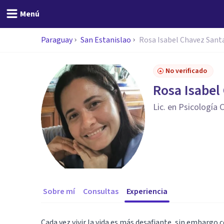
Menú
Paraguay
San Estanislao
Rosa Isabel Chavez Sant
No verificado
Rosa Isabel
Lic. en Psicología C
Sobre mí
Consultas
Experiencia
Cada vez vivir la vida es más desafiante, sin embargo