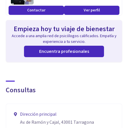
y pérdidas, relaciones tóxicas, adicción a las redes sociales,
Contactar
Ver perfil
trastornos alimentarios y problemas relacionados con la
imagen corporal.
Empieza hoy tu viaje de bienestar
Accede a una amplia red de psicólogos calificados. Empatía y
Aptitudes
experiencia a tu servicio.
Ética y confidencialidad
Encuentra profesionales
Autenticidad profesional
Capacidad de análisis
Habilidades de evaluación
Empatía y escucha activa
Consultas
Habilidad de resolución de problemas
Flexibilidad y profesionalidad
Dirección principal
Av. de Ramón y Cajal, 43001 Tarragona