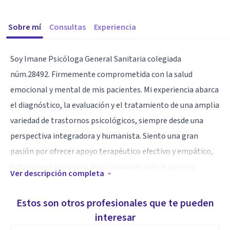
Sobre mí
Consultas
Experiencia
Soy Imane Psicóloga General Sanitaria colegiada
núm.28492. Firmemente comprometida con la salud
emocional y mental de mis pacientes. Mi experiencia abarca
el diagnóstico, la evaluación y el tratamiento de una amplia
variedad de trastornos psicológicos, siempre desde una
perspectiva integradora y humanista. Siento una gran
pasión por ofrecer apoyo terapéutico efectivo y empático,
enfocado en la mejora de la calidad de vida de quienes
Ver descripción completa
confían en mi ayuda.
Estos son otros profesionales que te pueden
He demostrado habilidad para establecer relaciones sólidas
interesar
y de confianza con los pacientes, creando entornos