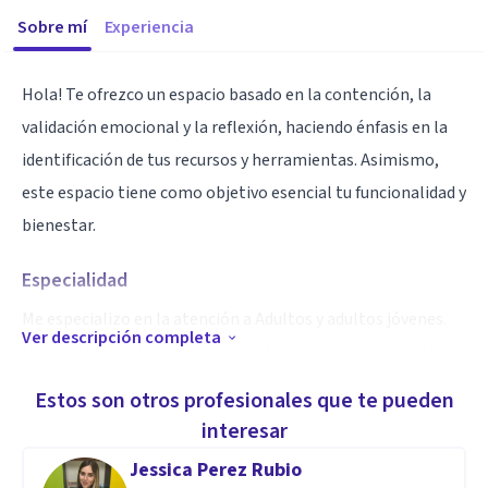
Sobre mí
Experiencia
Hola! Te ofrezco un espacio basado en la contención, la
validación emocional y la reflexión, haciendo énfasis en la
identificación de tus recursos y herramientas. Asimismo,
este espacio tiene como objetivo esencial tu funcionalidad y
bienestar.
Especialidad
Me especializo en la atención a Adultos y adultos jóvenes.
Ver descripción completa
Me puedes escribir a mi correo sofia.dbalboaz o también a
mi WhatsApp +56954103236
Estos son otros profesionales que te pueden
interesar
Aptitudes
Jessica Perez Rubio
Mi enfoque de trabajo se basa en la integración de