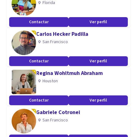
Florida
perspectivas de la psicología en función de lo que necesites
hablar en sesión, de modo que se puedan establecer
Contactar
Ver perfil
objetivos de trabajo personal en conjunto.
Carlos Hecker Padilla
San Francisco
Contactar
Ver perfil
Regina Wohltmuh Abraham
Houston
Contactar
Ver perfil
Gabriele Cotronei
San Francisco