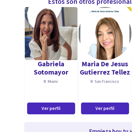
Estos son otros profesiona
Gabriela
Maria De Jesus
Sotomayor
Gutierrez Tellez
Miami
San Francisco
Ver perfil
Ver perfil
Empieza hoy tu v