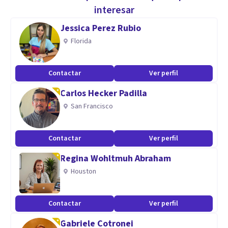
transformación personal!
interesar
Jessica Perez Rubio
Especialidad
Florida
Soy psicóloga, especialista en Psicología Clínica y Salud
Mental, formada en Terapia Gestalt (c) y Primeros Auxilios
Contactar
Ver perfil
Psicológicos.
Carlos Hecker Padilla
Aptitudes
San Francisco
Mi experiencia académica y laboral ha estado enfocada en el
área clínica de la psicología, específicamente en
Contactar
Ver perfil
metodologías experienciales y técnicas de intervención
Regina Wohltmuh Abraham
individual y grupal.
Houston
Contactar
Ver perfil
Gabriele Cotronei