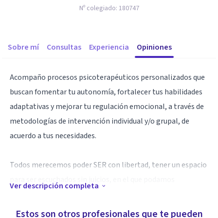
Nº colegiado:
180747
Sobre mí
Consultas
Experiencia
Opiniones
Acompaño procesos psicoterapéuticos personalizados que
buscan fomentar tu autonomía, fortalecer tus habilidades
adaptativas y mejorar tu regulación emocional, a través de
metodologías de intervención individual y/o grupal, de
acuerdo a tus necesidades.
Todos merecemos poder SER con libertad, tener un espacio
para ser escuchados sin juicios, en el que podamos
Ver descripción completa
encontrarnos con nosotros mismos y sanar. ¡Te ofrezco mi
presencia y completa disposición para acompañar tu
Estos son otros profesionales que te pueden