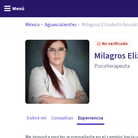
Menú
México
Aguascalientes
Milagros Elizabeth Gonzá
No verificado
Milagros El
Psicoterapeuta
Sobre mí
Consultas
Experiencia
Me importa mucho acompañarte en el cambio hacia una 