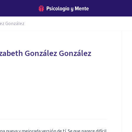
lez González
izabeth González González
nueva y mejorada versión de tí. Se que parece difícil