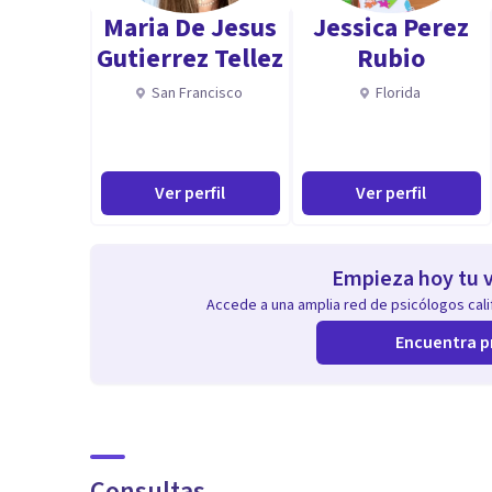
Maria De Jesus
Jessica Perez
Gutierrez Tellez
Rubio
San Francisco
Florida
Ver perfil
Ver perfil
Empieza hoy tu v
Accede a una amplia red de psicólogos calif
Encuentra p
Consultas