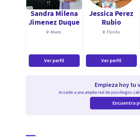
No dudes en contactarme, te recibiré con los brazos b
Sandra Milena
Jessica Perez
Jimenez Duque
Rubio
Miami
Florida
Ver perfil
Ver perfil
Empieza hoy tu v
Accede a una amplia red de psicólogos calif
Encuentra p