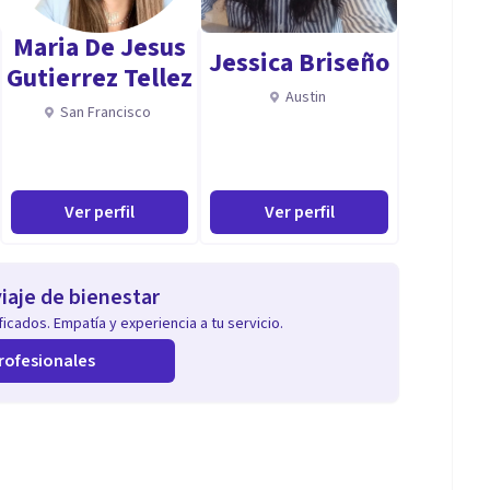
ien abiertos.
Maria De Jesus
Jessica Briseño
Gutierrez Tellez
Austin
San Francisco
Ver perfil
Ver perfil
iaje de bienestar
icados. Empatía y experiencia a tu servicio.
rofesionales