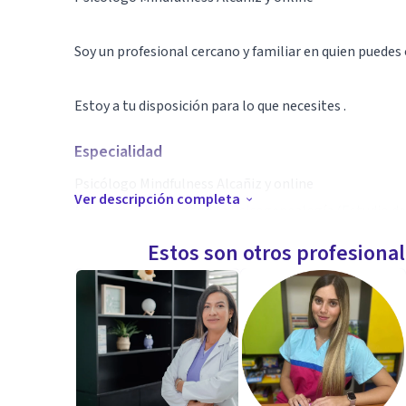
Soy un profesional cercano y familiar en quien puedes
Estoy a tu disposición para lo que necesites .
Especialidad
Psicólogo Mindfulness Alcañiz y online
Ver descripción completa
Mis especialidades son la Psicogenealogía (Estudio de
presente), la Programación neurolingüística, entre ot
Estos son otros profesiona
Aptitudes
Psicólogo Mindfulness Alcañiz y online
En consulta realizo un trabajo muy dinámico y direct
Realizo un acompañamiento atento y amable enfocado
empoderárte para superarlos.