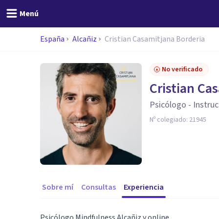
Menú
España
Alcañiz
Cristian Casamitjana Borderia
No verificado
Cristian Ca
Psicólogo - Instru
Nº colegiado:
21945
Sobre mí
Consultas
Experiencia
Psicólogo Mindfulness Alcañiz y online