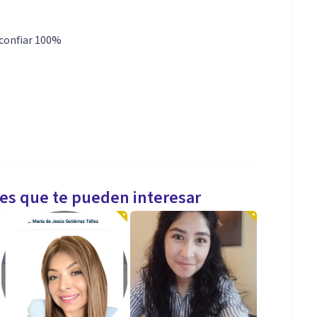
 confiar 100%
l árbol genealógico), el Mindfulness (Atención plena
ras técnicas.
les que te pueden interesar
o al problema.
 a tomar conciencia de tus problemas u obstáculos,