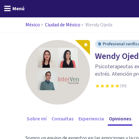
Menú
México
Ciudad de México
Wendy Ojeda
Profesional verifi
Wendy Ojed
Psicoterapeutas ex
estrés. Atención pr
(
90
)
Sobre mí
Consultas
Experiencia
Opiniones
Somos un equipo de expertos en las emociones y la co