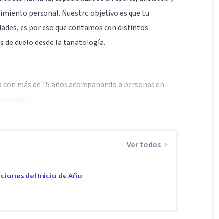
cimiento personal. Nuestro objetivo es que tu
dades, es por eso que contamos con distintos
de duelo desde la tanatología.
os con más de 15 años acompañando a personas en
cionales.
ones, duelos, conflictos familiares y manejo de
, ataques de pánico, nos adaptámos a cada proceso.
Ver todos
mos orientación a padres de familia.
ciones del Inicio de Año
ional, cercano e inclusivo, donde puedas sentirte en
to a la comunidad LGBTQ+.