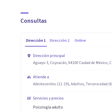
Sesiones presenciales y en línea, según lo que necesite
Consultas
Aptitudes
Nos hemos formado en reconocidas Universidades de l
Dirección
1
Dirección
2
Online
(UNAM), Universidad Iberoamericana (IBERO), Socieda
Mexicana para la Práctica, Investigación y Enseñanza 
Dirección principal
Aguayo 3, Coyoacán, 04100 Ciudad de México, 
Atiende a
Adolescentes (11-19), Adultos, Tercera edad (
Servicios y precios
Psicología adulto