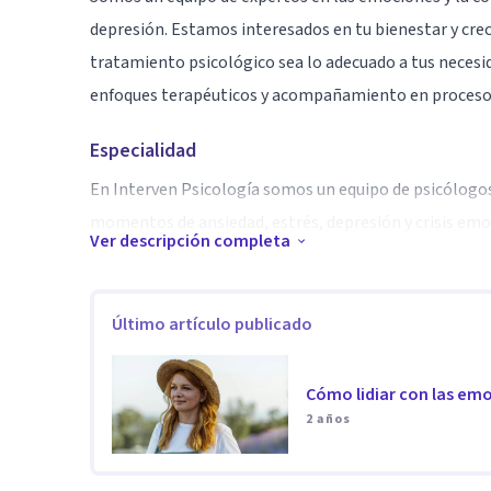
depresión. Estamos interesados en tu bienestar y cre
tratamiento psicológico sea lo adecuado a tus necesi
enfoques terapéuticos y acompañamiento en procesos 
Especialidad
En Interven Psicología somos un equipo de psicólog
momentos de ansiedad, estrés, depresión y crisis emo
Ver descripción completa
Trabajamos también temas como autoestima, separaci
emociones, dependencia emocional, crisis personales
Último artículo publicado
Atendemos a adolescentes, adultos y parejas y ofrece
Cómo lidiar con las emo
2 años
Buscamos que encuentres un espacio de escucha profes
confianza. Tenemos experiencia en el acompañamien