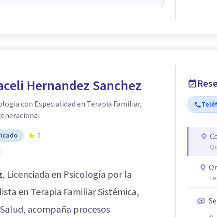
raceli Hernandez Sanchez
Rese
ologia con Especialidad en Terapia Familiar,
Telé
generacional
ficado
5
Co
Qu
On
z
, Licenciada en Psicología por la
Te
ista en Terapia Familiar Sistémica,
Se
a Salud, acompaña procesos