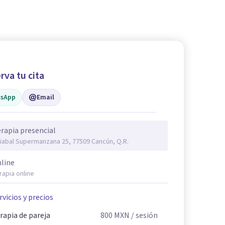
rva tu cita
sApp
Email
rapia presencial
iabal Supermanzana 25, 77509 Cancún, Q.R.
line
rapia online
rvicios y precios
rapia de pareja
800
MXN
/ sesión