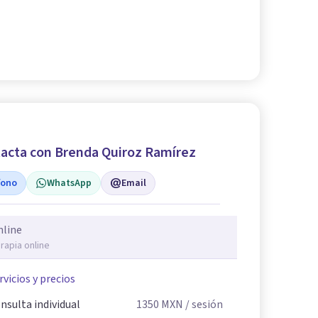
acta con Brenda Quiroz Ramírez
fono
WhatsApp
Email
nline
rapia online
rvicios y precios
nsulta individual
1350
MXN
/ sesión