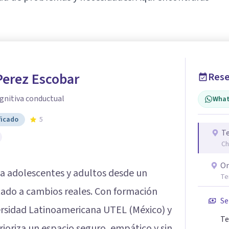
Perez Escobar
Rese
gnitiva conductual
What
ficado
5
Te
Ch
On
 adolescentes y adultos desde un
Te
ado a cambios reales. Con formación
Se
ersidad Latinoamericana UTEL (México) y
Te
ioriza un espacio seguro, empático y sin