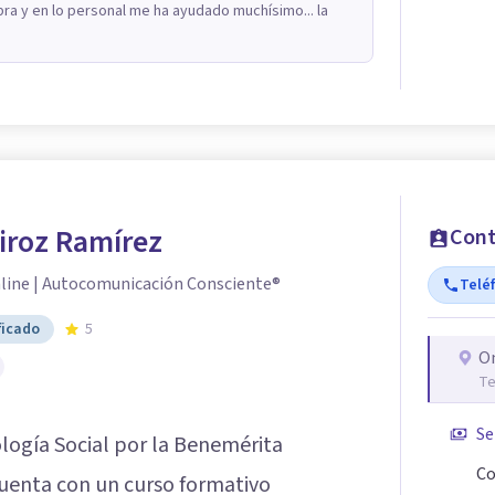
bra y en lo personal me ha ayudado muchísimo... la
iroz Ramírez
Cont
line | Autocomunicación Consciente®
Telé
ficado
5
O
Te
Se
ología Social por la Benemérita
Co
uenta con un curso formativo