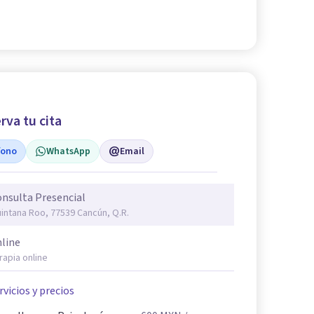
rva tu cita
fono
WhatsApp
Email
nsulta Presencial
intana Roo, 77539 Cancún, Q.R.
line
rapia online
rvicios y precios