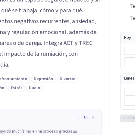
Te
 qué se trabaja, cómo y para qué.
Te
ntos negativos recurrentes, ansiedad,
tima y regulación emocional, además de
Hoy
liares o de pareja. Integra ACT y TREC
el impacto de la rumiación, con
día.
Lunes
 afrontamiento
Depresión
Divorcio
ión
Estrés
Duelo
1
/
5
Ante
e ayudó muchísimo en mi proceso gracias 🙏