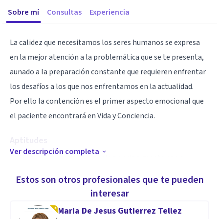
Sobre mí
Consultas
Experiencia
La calidez que necesitamos los seres humanos se expresa
en la mejor atención a la problemática que se te presenta,
aunado a la preparación constante que requieren enfrentar
los desafíos a los que nos enfrentamos en la actualidad.
Por ello la contención es el primer aspecto emocional que
el paciente encontrará en Vida y Conciencia.
Aptitudes
Ver descripción completa
En Vida y Conciencia se trabaja principalmente con el
enfoque cognitivo conductual, sin embargo, con la finalidad
Estos son otros profesionales que te pueden
de brindar mejores resultados se combina con el enfoque
interesar
psicoanalítico, lo cual permite que el tiempo de
Maria De Jesus Gutierrez Tellez
tratamiento sea más breve y con mejores resultados en la