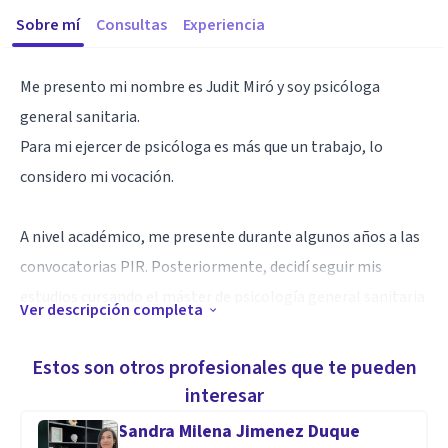
Sobre mí
Consultas
Experiencia
Me presento mi nombre es Judit Miró y soy psicóloga
general sanitaria.
Para mi ejercer de psicóloga es más que un trabajo, lo
considero mi vocación.
A nivel académico, me presente durante algunos años a las
convocatorias PIR. Posteriormente, decidí seguir mis
estudios cursando el máster de psicología general sanitaria
Ver descripción completa
entre otras formaciones y expertos universitario
acreditados especializándome en; -violencia y abusos,-
Estos son otros profesionales que te pueden
mediación y familia, -pareja, -sexualidad, -dependencia
interesar
emocional,- bienestar emocional e inteligencia
Sandra Milena Jimenez Duque
emocional,-salud mental en población con discapacidad y