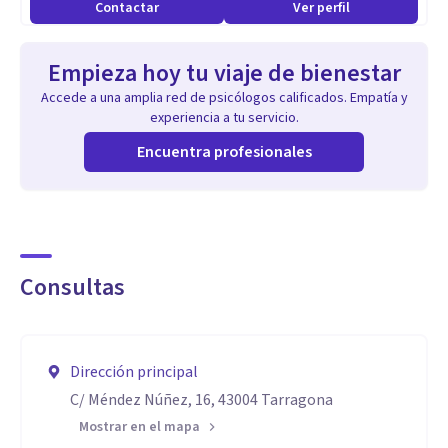
Contactar
Ver perfil
-Salud mental en población con discapacidad y trastornos
del neurodesarrollo
Empieza hoy tu viaje de bienestar
- Trastornos alimentarios, hábitos saludable, deporte.
Accede a una amplia red de psicólogos calificados. Empatía y
- Bienestar emocional e inteligencia emocional
experiencia a tu servicio.
-Mindfullness
Encuentra profesionales
Aptitudes
En el transcurso de la vida se nos pueden plantear algunas
situaciones que se nos pueden hacer difíciles de afrontar por
Consultas
lo que tomárnoslas como desafíos que tenemos que
solventar nos puede ayudar a tener resiliencia y poner en
marcha esos mecanismos de afrontamientos sanos para
Dirección principal
después lograr vencer la situación saliendo fortalecidos a
C/ Méndez Núñez, 16, 43004 Tarragona
nivel personal.
Mostrar en el mapa