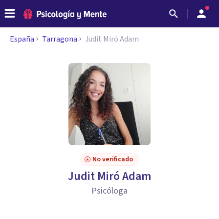
España
Tarragona
Judit Miró Adam
No verificado
Judit Miró Adam
Psicóloga